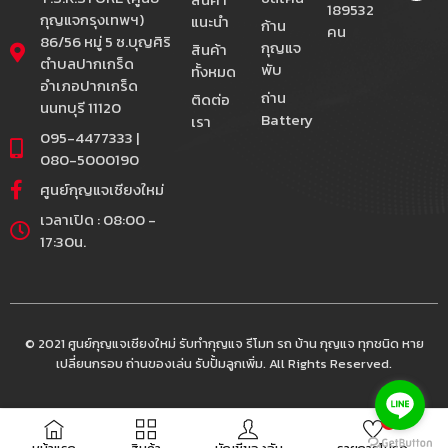
189532
กุญแจกรุงเทพฯ)
แนะนำ
ก้าน
คน
86/56 หมู่ 5 ซ.บุญศิริ
กุญแจ
สินค้า
ตำบลปากเกร็ด
พับ
ทั้งหมด
อำเภอปากเกร็ด
ถ่าน
ติดต่อ
นนทบุรี 11120
Battery
เรา
095-4477333 |
080-5000190
ศูนย์กุญแจเชียงใหม่
เวลาเปิด : 08:00 -
17:30น.
© 2021 ศูนย์กุญแจเชียงใหม่ รับทำกุญแจ รีโมท รถ บ้าน กุญแจ ทุกชนิด หาย
เปลี่ยนกรอบ ถ่านของเล่น รับปั้มลูกเพิ่ม. All Rights Reserved.
0