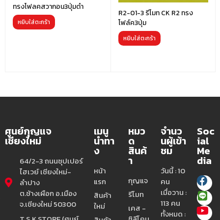
ทรงโฟลคสวากอน3ปุ่มดำ
R2-01-3 รีโมท CK R2 ทรง
โฟล์ค3ปุ่ม
หยิบใส่ตะกร้า
หยิบใส่ตะกร้า
ศูนย์กุญแจ
เมนู
หมว
จำนว
Soc
เชียงใหม่
นำทา
ด
นผู้เข้า
ial
ง
สินค้
ชม
Me
า
dia
64/2-3 ถนนซุปเปอร์
หน้า
วันนี้ : 10
ไฮเวย์ เชียงใหม่-
กุญแจ
แรก
คน
ลำปาง
เมื่อวาน :
ต.ช้างเผือก อ.เมือง
รีโมท
สินค้า
113 คน
จ.เชียงใหม่ 50300
ใหม่
เคส -
ทั้งหมด :
T.S.K.STORE (ศูนย์
ซิลีโคน
สินค้า