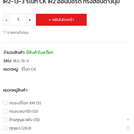
IR2-13-3 รีโมท CK IR2 ออนบอร์ด ทรงฮอนด้า3ปุ่ม
หยิบใส่ตะกร้า
รายการโปรด
จำนวนสินค้า:
มีสินค้าในสต๊อก
SKU:
IR2-13-3
หมวดหมู่:
รีโมท CK
หมวดหมู่สินค้า
กรอบรีโมท XM (5)
กรอบสมาร์ท (0)
ก้านกุญแจพับ (13)
กุญแจ (263)