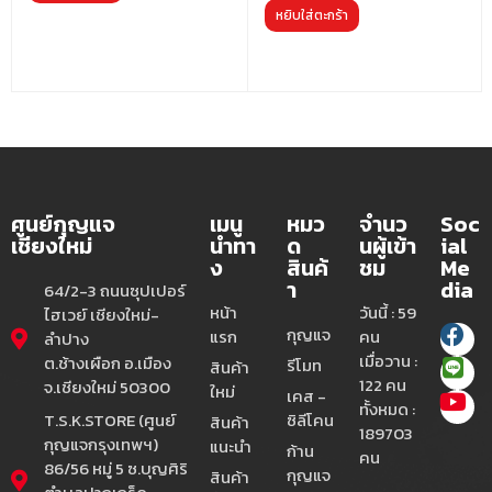
หยิบใส่ตะกร้า
ศูนย์กุญแจ
เมนู
หมว
จำนว
Soc
เชียงใหม่
นำทา
ด
นผู้เข้า
ial
ง
สินค้
ชม
Me
า
dia
64/2-3 ถนนซุปเปอร์
หน้า
วันนี้ : 59
ไฮเวย์ เชียงใหม่-
กุญแจ
แรก
คน
ลำปาง
เมื่อวาน :
ต.ช้างเผือก อ.เมือง
รีโมท
สินค้า
122 คน
จ.เชียงใหม่ 50300
ใหม่
เคส -
ทั้งหมด :
T.S.K.STORE (ศูนย์
ซิลีโคน
สินค้า
189703
กุญแจกรุงเทพฯ)
แนะนำ
ก้าน
คน
86/56 หมู่ 5 ซ.บุญศิริ
กุญแจ
สินค้า