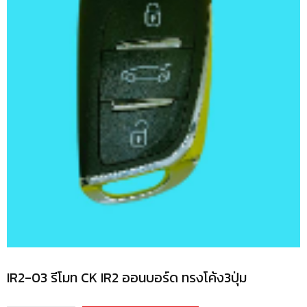
IR2-03 รีโมท CK IR2 ออนบอร์ด ทรงโค้ง3ปุ่ม