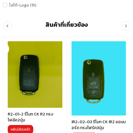
โลโก้-Logo (15)
สินค้าที่เกี่ยวข้อง
R2-01-2 รีโมท CK R2 ทรง
โฟล์ค2ปุ่ม
IR2-02-03 รีโมท CK IR2 ออนบ
อร์ด ทรงโฟร์ค3ปุ่ม
หยิบใส่ตะกร้า