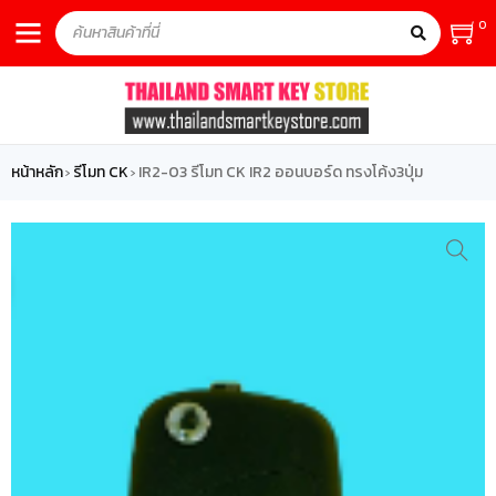
0
หน้าหลัก
รีโมท CK
IR2-03 รีโมท CK IR2 ออนบอร์ด ทรงโค้ง3ปุ่ม
›
›