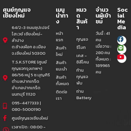
ศูนย์กุญแจ
เมนู
หมว
จำนว
Soc
เชียงใหม่
นำทา
ด
นผู้เข้า
ial
ง
สินค้
ชม
Me
า
dia
64/2-3 ถนนซุปเปอร์
หน้า
วันนี้ : 41
ไฮเวย์ เชียงใหม่-
กุญแจ
แรก
คน
ลำปาง
เมื่อวาน :
ต.ช้างเผือก อ.เมือง
รีโมท
สินค้า
280 คน
จ.เชียงใหม่ 50300
ใหม่
เคส -
ทั้งหมด :
T.S.K.STORE (ศูนย์
ซิลีโคน
สินค้า
189965
กุญแจกรุงเทพฯ)
แนะนำ
ก้าน
คน
86/56 หมู่ 5 ซ.บุญศิริ
กุญแจ
สินค้า
ตำบลปากเกร็ด
พับ
ทั้งหมด
อำเภอปากเกร็ด
ถ่าน
ติดต่อ
นนทบุรี 11120
Battery
เรา
095-4477333 |
080-5000190
ศูนย์กุญแจเชียงใหม่
เวลาเปิด : 08:00 -