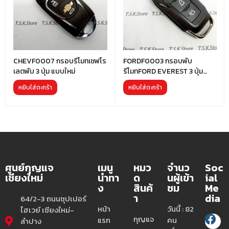
CHEVF0007 กรอบรีโมทเชฟโร
FORDF0003 กรอบพับ
เลตพับ 3 ปุ่ม แบบใหม่
รีโมทFORD EVEREST 3 ปุ่ม
แบบใหม่
หยิบใส่ตะกร้า
หยิบใส่ตะกร้า
ศูนย์กุญแจ
เมนู
หมว
จำนว
Soc
เชียงใหม่
นำทา
ด
นผู้เข้า
ial
ง
สินค้
ชม
Me
า
dia
64/2-3 ถนนซุปเปอร์
หน้า
วันนี้ : 82
ไฮเวย์ เชียงใหม่-
กุญแจ
แรก
คน
ลำปาง