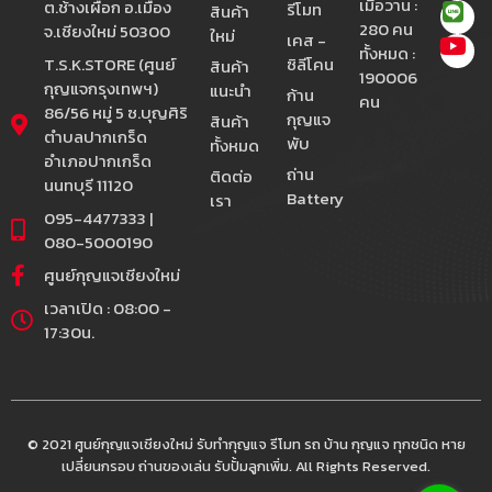
เมื่อวาน :
ต.ช้างเผือก อ.เมือง
รีโมท
สินค้า
280 คน
จ.เชียงใหม่ 50300
ใหม่
เคส -
ทั้งหมด :
T.S.K.STORE (ศูนย์
ซิลีโคน
สินค้า
190006
กุญแจกรุงเทพฯ)
แนะนำ
ก้าน
คน
86/56 หมู่ 5 ซ.บุญศิริ
กุญแจ
สินค้า
ตำบลปากเกร็ด
พับ
ทั้งหมด
อำเภอปากเกร็ด
ถ่าน
ติดต่อ
นนทบุรี 11120
Battery
เรา
095-4477333 |
080-5000190
ศูนย์กุญแจเชียงใหม่
เวลาเปิด : 08:00 -
17:30น.
© 2021 ศูนย์กุญแจเชียงใหม่ รับทำกุญแจ รีโมท รถ บ้าน กุญแจ ทุกชนิด หาย
เปลี่ยนกรอบ ถ่านของเล่น รับปั้มลูกเพิ่ม. All Rights Reserved.