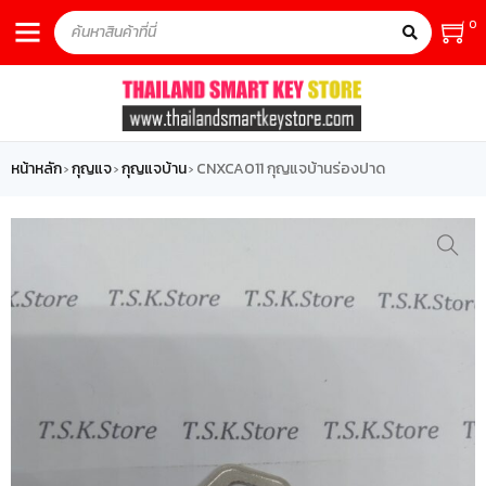
0
หน้าหลัก
กุญแจ
กุญแจบ้าน
CNXCA011 กุญแจบ้านร่องปาด
›
›
›