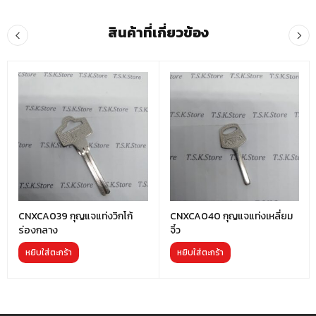
สินค้าที่เกี่ยวข้อง
CNXCA039 กุญแจแท่งวิกโก้
CNXCA040 กุญแจแท่งเหลี่ยม
ร่องกลาง
จิ๋ว
หยิบใส่ตะกร้า
หยิบใส่ตะกร้า