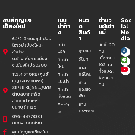
ศูนย์กุญแจ
เมนู
หมว
จำนว
Soc
เชียงใหม่
นำทา
ด
นผู้เข้า
ial
ง
สินค้
ชม
Me
า
dia
64/2-3 ถนนซุปเปอร์
หน้า
วันนี้ : 20
ไฮเวย์ เชียงใหม่-
กุญแจ
แรก
คน
ลำปาง
เมื่อวาน :
ต.ช้างเผือก อ.เมือง
รีโมท
สินค้า
102 คน
จ.เชียงใหม่ 50300
ใหม่
เคส -
ทั้งหมด :
T.S.K.STORE (ศูนย์
ซิลีโคน
สินค้า
189429
กุญแจกรุงเทพฯ)
แนะนำ
ก้าน
คน
86/56 หมู่ 5 ซ.บุญศิริ
กุญแจ
สินค้า
ตำบลปากเกร็ด
พับ
ทั้งหมด
อำเภอปากเกร็ด
ถ่าน
ติดต่อ
นนทบุรี 11120
Battery
เรา
095-4477333 |
080-5000190
ศูนย์กุญแจเชียงใหม่