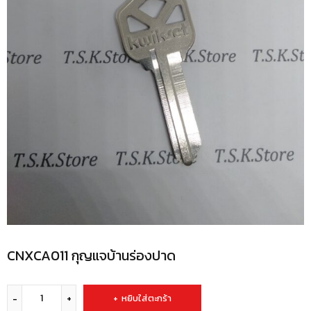
CNXCA011 กุญแจบ้านร่องปาด
หยิบใส่ตะกร้า