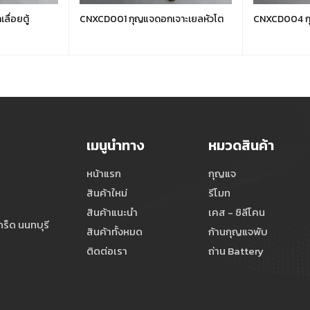
ื่อยตู้
CNXCD001 กุญแจดอกเจาะเยลหัวโต
CNXCD004 กุ
เมนูนำทาง
หมวดสินค้า
หน้าแรก
กุญแจ
สินค้าใหม่
รีโมท
สินค้าแนะนำ
เคส - ซิลีโคน
ร็ด นนทบุรี
สินค้าทั้งหมด
ก้านกุญแจพับ
ติดต่อเรา
ถ่าน Battery