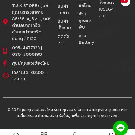
ทั้งหมด :
T.S.K.STORE (ศูนย์
ซิลีโคน
สินค้า
189964
กุญแจกรุงเทพฯ)
แนะนำ
ก้าน
คน
86/56 หมู่ 5 ซ.บุญศิริ
กุญแจ
สินค้า
ตำบลปากเกร็ด
พับ
ทั้งหมด
อำเภอปากเกร็ด
ถ่าน
ติดต่อ
นนทบุรี 11120
Battery
เรา
095-4477333 |
080-5000190
ศูนย์กุญแจเชียงใหม่
เวลาเปิด : 08:00 -
17:30น.
© 2021 ศูนย์กุญแจเชียงใหม่ รับทำกุญแจ รีโมท รถ บ้าน กุญแจ ทุกชนิด หาย
เปลี่ยนกรอบ ถ่านของเล่น รับปั้มลูกเพิ่ม. All Rights Reserved.
0