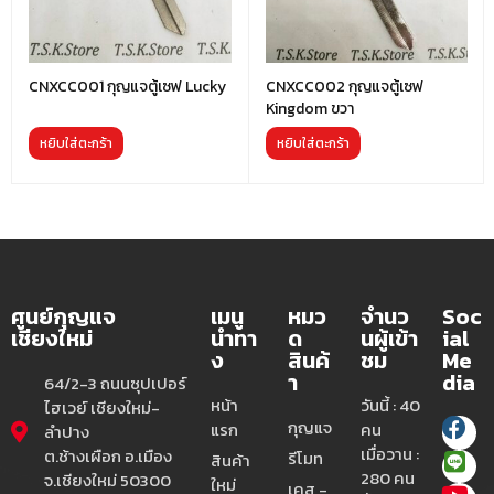
CNXCC001 กุญแจตู้เซฟ Lucky
CNXCC002 กุญแจตู้เซฟ
Kingdom ขวา
หยิบใส่ตะกร้า
หยิบใส่ตะกร้า
ศูนย์กุญแจ
เมนู
หมว
จำนว
Soc
เชียงใหม่
นำทา
ด
นผู้เข้า
ial
ง
สินค้
ชม
Me
า
dia
64/2-3 ถนนซุปเปอร์
หน้า
วันนี้ : 40
ไฮเวย์ เชียงใหม่-
กุญแจ
แรก
คน
ลำปาง
เมื่อวาน :
ต.ช้างเผือก อ.เมือง
รีโมท
สินค้า
280 คน
จ.เชียงใหม่ 50300
ใหม่
เคส -