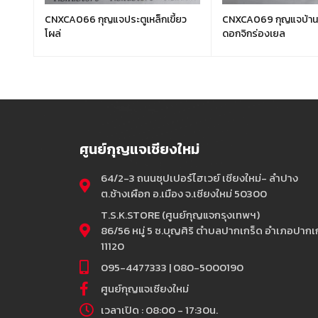
UB
CNXCA066 กุญแจประตูเหล็กเขี้ยว
CNXCA069 กุญแจบ้านALPHA
โผล่
ดอกจิกร่องเยล
ศูนย์กุญแจเชียงใหม่
64/2-3 ถนนซุปเปอร์ไฮเวย์ เชียงใหม่- ลำปาง
ต.ช้างเผือก อ.เมือง จ.เชียงใหม่ 50300
T.S.K.STORE (ศูนย์กุญแจกรุงเทพฯ)
86/56 หมู่ 5 ซ.บุญศิริ ตำบลปากเกร็ด อำเภอปากเก
11120
095-4477333 | 080-5000190
ศูนย์กุญแจเชียงใหม่
เวลาเปิด : 08:00 - 17:30น.