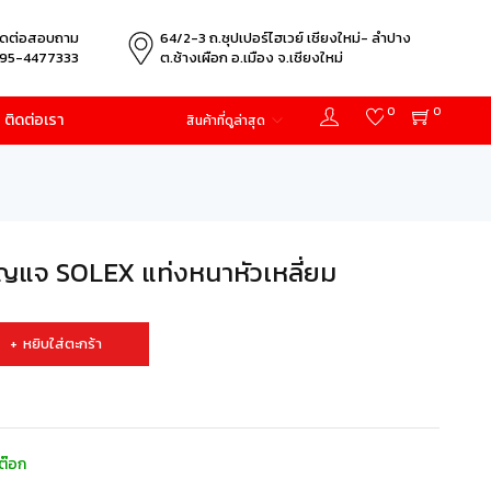
ิดต่อสอบถาม
64/2-3 ถ.ซุปเปอร์ไฮเวย์ เชียงใหม่- ลำปาง
95-4477333
ต.ช้างเผือก อ.เมือง จ.เชียงใหม่
0
0
ติดต่อเรา
สินค้าที่ดูล่าสุด
แจ SOLEX แท่งหนาหัวเหลี่ยม
หยิบใส่ตะกร้า
ต๊อก