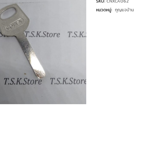
SKU:
CNXCA062
หมวดหมู่:
กุญแจบ้าน