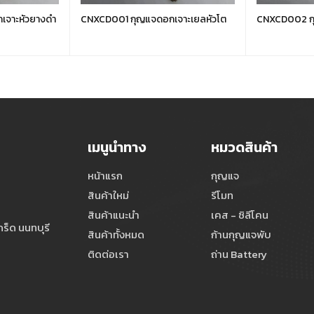
CNXCD001 กุญแจดอกเจาะเยลหัวโต
CNXCD002 ก
เมนูนำทาง
หมวดสินค้า
หน้าแรก
กุญแจ
สินค้าใหม่
รีโมท
สินค้าแนะนำ
เคส - ซิลีโคน
ร็ด นนทบุรี
สินค้าทั้งหมด
ก้านกุญแจพับ
ติดต่อเรา
ถ่าน Battery