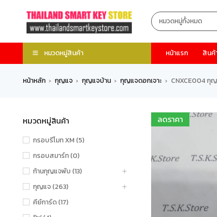
หมวดหมู่สินค้า
หน้าแรก
สินค้
หน้าหลัก
กุญแจ
กุญแจบ้าน
กุญแจดอกเจาะ
CNXCE004 กุญแ
›
›
›
›
ลดราคา
หมวดหมู่สินค้า
กรอบรีโมท XM (5)
กรอบสมาร์ท (0)
ก้านกุญแจพับ (13)
กุญแจ (263)
คีย์การ์ด (17)