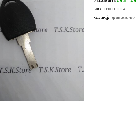
จำนวนสินค้า:
มีสินค้าในส
SKU:
CNXCE004
หมวดหมู่:
กุญแจดอกเจา