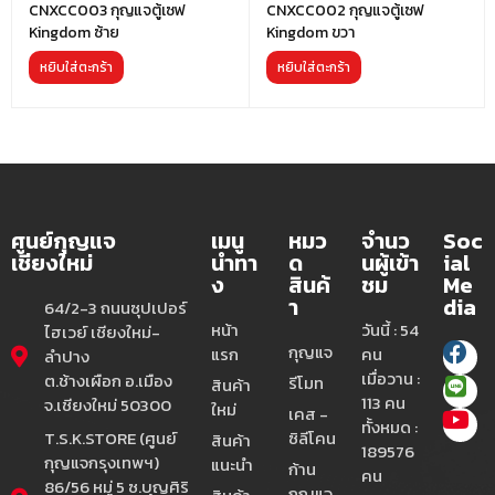
CNXCC003 กุญแจตู้เซฟ
CNXCC002 กุญแจตู้เซฟ
Kingdom ซ้าย
Kingdom ขวา
หยิบใส่ตะกร้า
หยิบใส่ตะกร้า
ศูนย์กุญแจ
เมนู
หมว
จำนว
Soc
เชียงใหม่
นำทา
ด
นผู้เข้า
ial
ง
สินค้
ชม
Me
า
dia
64/2-3 ถนนซุปเปอร์
หน้า
วันนี้ : 54
ไฮเวย์ เชียงใหม่-
กุญแจ
แรก
คน
ลำปาง
เมื่อวาน :
ต.ช้างเผือก อ.เมือง
รีโมท
สินค้า
113 คน
จ.เชียงใหม่ 50300
ใหม่
เคส -
ทั้งหมด :
T.S.K.STORE (ศูนย์
ซิลีโคน
สินค้า
189576
กุญแจกรุงเทพฯ)
แนะนำ
ก้าน
คน
86/56 หมู่ 5 ซ.บุญศิริ
กุญแจ