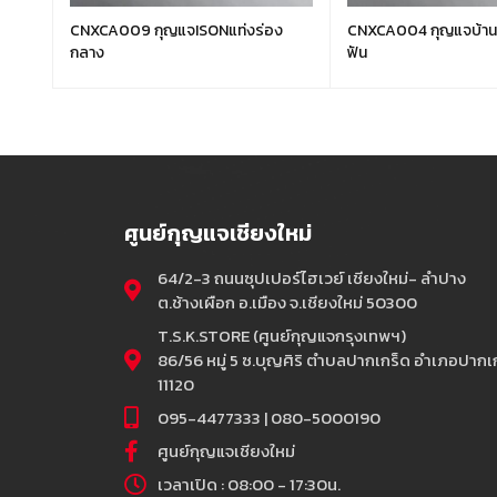
้น
CNXCA009 กุญแจISONแท่งร่อง
CNXCA004 กุญแจบ้านร่องเซลทสั้น 5
กลาง
ฟัน
ศูนย์กุญแจเชียงใหม่
64/2-3 ถนนซุปเปอร์ไฮเวย์ เชียงใหม่- ลำปาง
ต.ช้างเผือก อ.เมือง จ.เชียงใหม่ 50300
T.S.K.STORE (ศูนย์กุญแจกรุงเทพฯ)
86/56 หมู่ 5 ซ.บุญศิริ ตำบลปากเกร็ด อำเภอปากเก
11120
095-4477333 | 080-5000190
ศูนย์กุญแจเชียงใหม่
เวลาเปิด : 08:00 - 17:30น.