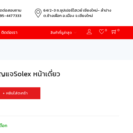
ิดต่อสอบถาม
64/2-3 ถ.ซุปเปอร์ไฮเวย์ เชียงใหม่- ลำปาง
95-4477333
ต.ช้างเผือก อ.เมือง จ.เชียงใหม่
0
0
ติดต่อเรา
สินค้าที่ดูล่าสุด
แจSolex หน้าเดี่ยว
หยิบใส่ตะกร้า
ต๊อก