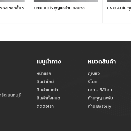
CNXCA015 กุญแจบ้านเยลบาง
CNXCA018 กุ
เมนูนำทาง
หมวดสินค้า
หน้าแรก
กุญแจ
สินค้าใหม่
รีโมท
สินค้าแนะนำ
เคส - ซิลีโคน
ร็ด นนทบุรี
สินค้าทั้งหมด
ก้านกุญแจพับ
ติดต่อเรา
ถ่าน Battery