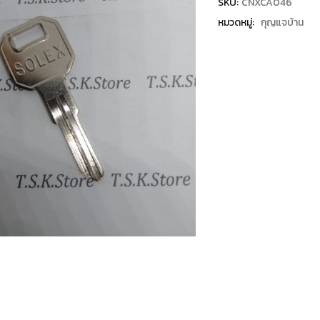
SKU:
CNXCA046
หมวดหมู่:
กุญแจบ้าน