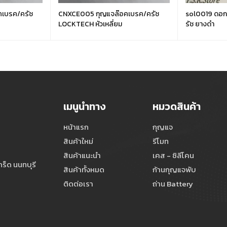
เบรค/ครัช
CNXCE005 กุญแจล๊อคเบรค/ครัช
sol0019 ดอก
LOCKTECH หัวเหลี่ยม
รัช ยางดำ
เมนูนำทาง
หมวดสินค้า
หน้าแรก
กุญแจ
สินค้าใหม่
รีโมท
สินค้าแนะนำ
เคส - ซิลีโคน
ร็ด นนทบุรี
สินค้าทั้งหมด
ก้านกุญแจพับ
ติดต่อเรา
ถ่าน Battery