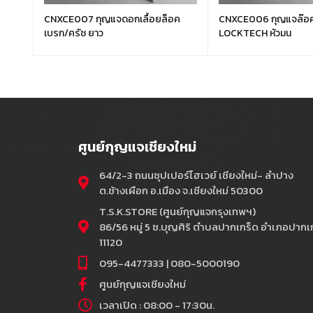
TM
CNXCE007 กุญแจดอกเลื้อยล็อค
CNXCE006 กุญแจล๊อค
เบรก/ครัช ยาว
LOCKTECH หัวมน
ศูนย์กุญแจเชียงใหม่
64/2-3 ถนนซุปเปอร์ไฮเวย์ เชียงใหม่- ลำปาง
ต.ช้างเผือก อ.เมือง จ.เชียงใหม่ 50300
T.S.K.STORE (ศูนย์กุญแจกรุงเทพฯ)
86/56 หมู่ 5 ซ.บุญศิริ ตำบลปากเกร็ด อำเภอปากเก
11120
095-4477333 | 080-5000190
ศูนย์กุญแจเชียงใหม่
เวลาเปิด : 08:00 - 17:30น.