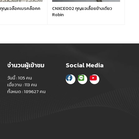
กุญแจล๊อคเบรคล๊อคค
CNXCE002 กุญแจเลื้อยข้างเดียว
CNXC
Robin
จำนวนผู้เข้าชม
Social Media
วันนี้ : 105 คน
เมื่อวาน : 113 คน
ทั้งหมด : 189627 คน