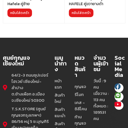
Hafele คู่ซ้าย
HAFELE คู่ขวายางดำ
หยิบใส่ตะกร้า
หยิบใส่ตะกร้า
ศูนย์กุญแจ
เมนู
หมว
จำนว
Soc
เชียงใหม่
นำทา
ด
นผู้เข้า
ial
ง
สินค้
ชม
Me
า
dia
64/2-3 ถนนซุปเปอร์
หน้า
วันนี้ : 9
ไฮเวย์ เชียงใหม่-
กุญแจ
แรก
คน
ลำปาง
เมื่อวาน :
ต.ช้างเผือก อ.เมือง
รีโมท
สินค้า
113 คน
จ.เชียงใหม่ 50300
ใหม่
เคส -
ทั้งหมด :
T.S.K.STORE (ศูนย์
ซิลีโคน
สินค้า
189531
กุญแจกรุงเทพฯ)
แนะนำ
ก้าน
คน
86/56 หมู่ 5 ซ.บุญศิริ
กุญแจ
สินค้า
ตำบลปากเกร็ด