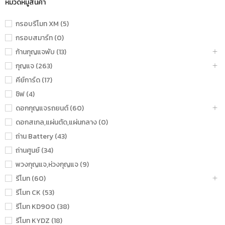
หมวดหมู่สินค้า
กรอบรีโมท XM (5)
กรอบสมาร์ท (0)
ก้านกุญแจพับ (13)
กุญแจ (263)
คีย์การ์ด (17)
ชิฟ (4)
ดอกกุญแจรถยนต์ (60)
ดอกสเกล,แผ่นตัด,แผ่นกลาง (0)
ถ่าน Battery (43)
ถ่านศูนย์ (34)
พวงกุญแจ,ห่วงกุญแจ (9)
รีโมท (60)
รีโมท CK (53)
รีโมท KD900 (38)
รีโมท KYDZ (18)