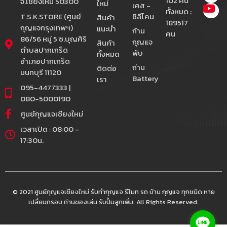
102 คน
จ.เชียงใหม่ 50300
ใหม่
เคส -
ทั้งหมด :
T.S.K.STORE (ศูนย์
ซิลีโคน
สินค้า
189517
กุญแจกรุงเทพฯ)
แนะนำ
ก้าน
คน
86/56 หมู่ 5 ซ.บุญศิริ
กุญแจ
สินค้า
ตำบลปากเกร็ด
พับ
ทั้งหมด
อำเภอปากเกร็ด
ถ่าน
ติดต่อ
นนทบุรี 11120
Battery
เรา
095-4477333 |
080-5000190
ศูนย์กุญแจเชียงใหม่
เวลาเปิด : 08:00 -
17:30น.
© 2021 ศูนย์กุญแจเชียงใหม่ รับทำกุญแจ รีโมท รถ บ้าน กุญแจ ทุกชนิด หาย
เปลี่ยนกรอบ ถ่านของเล่น รับปั้มลูกเพิ่ม. All Rights Reserved.