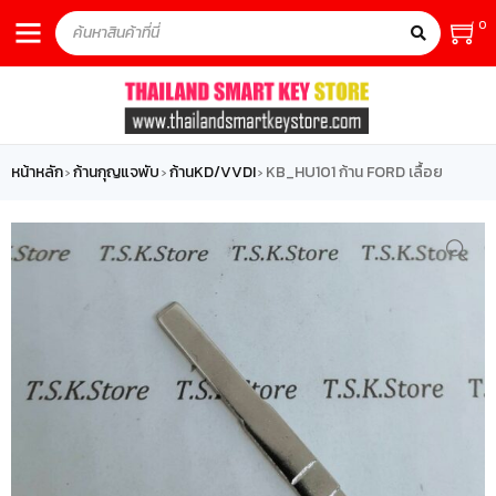
0
หน้าหลัก
ก้านกุญแจพับ
ก้านKD/VVDI
KB_HU101 ก้าน FORD เลื้อย
›
›
›