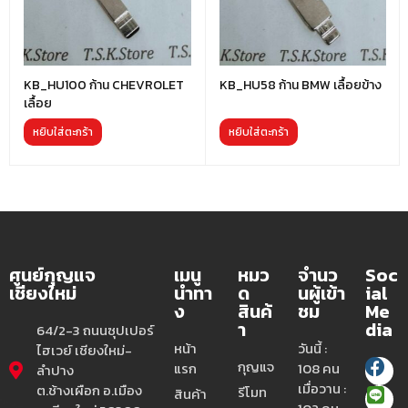
KB_HU100 ก้าน CHEVROLET
KB_HU58 ก้าน BMW เลื้อยข้าง
เลื้อย
หยิบใส่ตะกร้า
หยิบใส่ตะกร้า
ศูนย์กุญแจ
เมนู
หมว
จำนว
Soc
เชียงใหม่
นำทา
ด
นผู้เข้า
ial
ง
สินค้
ชม
Me
า
dia
64/2-3 ถนนซุปเปอร์
หน้า
วันนี้ :
ไฮเวย์ เชียงใหม่-
กุญแจ
แรก
108 คน
ลำปาง
เมื่อวาน :
ต.ช้างเผือก อ.เมือง
รีโมท
สินค้า