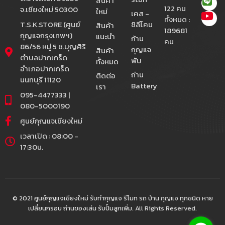
สินค้า
122 คน
จ.เชียงใหม่ 50300
ใหม่
เคส -
ทั้งหมด :
T.S.K.STORE (ศูนย์
ซิลีโคน
สินค้า
189681
กุญแจกรุงเทพฯ)
แนะนำ
ก้าน
คน
86/56 หมู่ 5 ซ.บุญศิริ
กุญแจ
สินค้า
ตำบลปากเกร็ด
พับ
ทั้งหมด
อำเภอปากเกร็ด
ถ่าน
ติดต่อ
นนทบุรี 11120
Battery
เรา
095-4477333 |
080-5000190
ศูนย์กุญแจเชียงใหม่
เวลาเปิด : 08:00 -
17:30น.
© 2021 ศูนย์กุญแจเชียงใหม่ รับทำกุญแจ รีโมท รถ บ้าน กุญแจ ทุกชนิด หาย
เปลี่ยนกรอบ ถ่านของเล่น รับปั้มลูกเพิ่ม. All Rights Reserved.