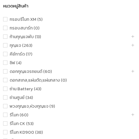
หมวดหมู่สินค้า
กรอบรีโมท XM (5)
กรอบสมาร์ท (0)
ก้านกุญแจพับ (13)
กุญแจ (263)
คีย์การ์ด (17)
ชิฟ (4)
ดอกกุญแจรถยนต์ (60)
ดอกสเกล,แผ่นตัด,แผ่นกลาง (0)
ถ่าน Battery (43)
ถ่านศูนย์ (34)
พวงกุญแจ,ห่วงกุญแจ (9)
รีโมท (60)
รีโมท CK (53)
รีโมท KD900 (38)