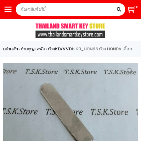
0
หน้าหลัก
ก้านกุญแจพับ
ก้านKD/VVDI
KB_HON66 ก้าน HONDA เลื้อย
›
›
›