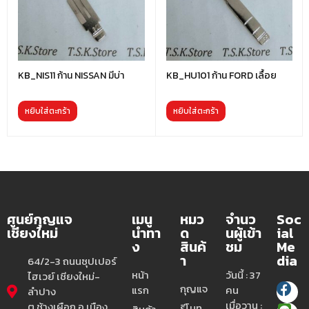
KB_NIS11 ก้าน NISSAN มีบ่า
KB_HU101 ก้าน FORD เลื้อย
หยิบใส่ตะกร้า
หยิบใส่ตะกร้า
ศูนย์กุญแจ
เมนู
หมว
จำนว
Soc
เชียงใหม่
นำทา
ด
นผู้เข้า
ial
ง
สินค้
ชม
Me
า
dia
64/2-3 ถนนซุปเปอร์
หน้า
วันนี้ : 37
ไฮเวย์ เชียงใหม่-
กุญแจ
แรก
คน
ลำปาง
เมื่อวาน :
ต.ช้างเผือก อ.เมือง
รีโมท