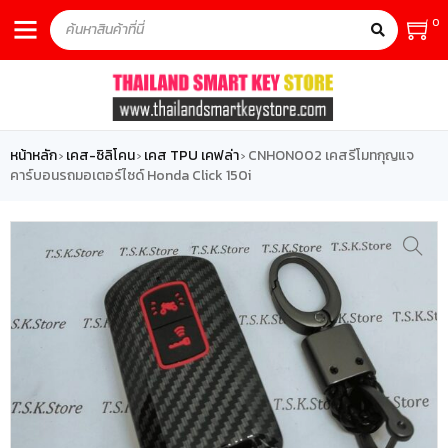
0
หน้าหลัก
เคส-ซิลิโคน
เคส TPU เคฟล่า
CNHON002 เคสรีโมทกุญแจ
›
›
›
คาร์บอนรถมอเตอร์ไซด์ Honda Click 150i