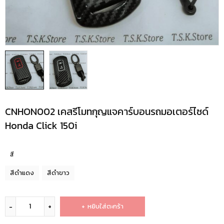
CNHON002 เคสรีโมทกุญแจคาร์บอนรถมอเตอร์ไซด์
Honda Click 150i
สี
สีดำแดง
สีดำขาว
หยิบใส่ตะกร้า