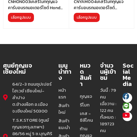
CNHON003เคสรีโมทกุญแจ
CNYAM004เคสรีโมทกุญแจ
คาร์บอนรถมอเตอร์ไซด์ Honda
คาร์บอนรถมอเตอร์ไซด์
PCX160 PCX2021
YAMAHA
เลือกรูปแบบ
เลือกรูปแบบ
ศูนย์กุญแจ
เมนู
หมว
จำนว
Soc
เชียงใหม่
นำทา
ด
นผู้เข้า
ial
ง
สินค้
ชม
Me
า
dia
64/2-3 ถนนซุปเปอร์
หน้า
วันนี้ : 79
ไฮเวย์ เชียงใหม่-
กุญแจ
แรก
คน
ลำปาง
เมื่อวาน :
ต.ช้างเผือก อ.เมือง
รีโมท
สินค้า
122 คน
จ.เชียงใหม่ 50300
ใหม่
เคส -
ทั้งหมด :
T.S.K.STORE (ศูนย์
ซิลีโคน
สินค้า
189723
กุญแจกรุงเทพฯ)
แนะนำ
ก้าน
คน
86/56 หมู่ 5 ซ.บุญศิริ
กุญแจ
สินค้า