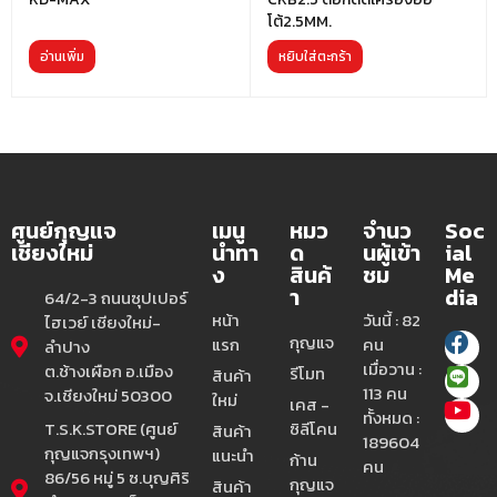
โต้2.5MM.
อ่านเพิ่ม
หยิบใส่ตะกร้า
ศูนย์กุญแจ
เมนู
หมว
จำนว
Soc
เชียงใหม่
นำทา
ด
นผู้เข้า
ial
ง
สินค้
ชม
Me
า
dia
64/2-3 ถนนซุปเปอร์
หน้า
วันนี้ : 82
ไฮเวย์ เชียงใหม่-
กุญแจ
แรก
คน
ลำปาง
เมื่อวาน :
ต.ช้างเผือก อ.เมือง
รีโมท
สินค้า
113 คน
จ.เชียงใหม่ 50300
ใหม่
เคส -
ทั้งหมด :
T.S.K.STORE (ศูนย์
ซิลีโคน
สินค้า
189604
กุญแจกรุงเทพฯ)
แนะนำ
ก้าน
คน
86/56 หมู่ 5 ซ.บุญศิริ
กุญแจ
สินค้า