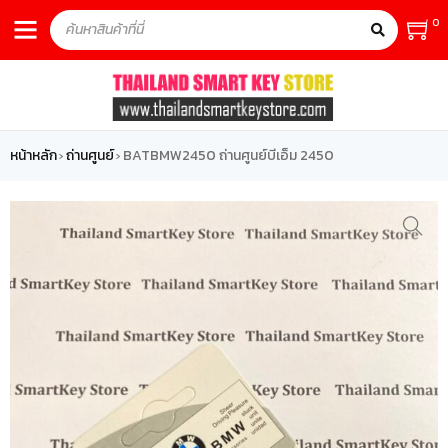
0
หน้าหลัก
ถ่านศูนย์
BATBMW2450 ถ่านศูนย์บีเอ็ม 2450
›
›