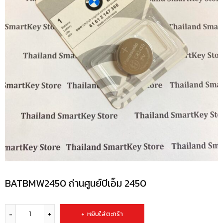
BATBMW2450 ถ่านศูนย์บีเอ็ม 2450
หยิบใส่ตะกร้า