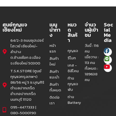
ศูนย์กุญแจ
เมนู
หมว
จำนว
Soc
เชียงใหม่
นำทา
ด
นผู้เข้า
ial
ง
สินค้
ชม
Me
า
dia
64/2-3 ถนนซุปเปอร์
หน้า
วันนี้ : 116
ไฮเวย์ เชียงใหม่-
กุญแจ
แรก
คน
ลำปาง
เมื่อวาน :
ต.ช้างเผือก อ.เมือง
รีโมท
สินค้า
113 คน
จ.เชียงใหม่ 50300
ใหม่
เคส -
ทั้งหมด :
T.S.K.STORE (ศูนย์
ซิลีโคน
สินค้า
189638
กุญแจกรุงเทพฯ)
แนะนำ
ก้าน
คน
86/56 หมู่ 5 ซ.บุญศิริ
กุญแจ
สินค้า
ตำบลปากเกร็ด
พับ
ทั้งหมด
อำเภอปากเกร็ด
ถ่าน
ติดต่อ
นนทบุรี 11120
Battery
เรา
095-4477333 |
080-5000190