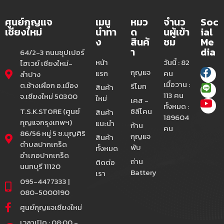
ศูนย์กุญแจ
เมนู
หมว
จำนว
Soc
เชียงใหม่
นำทา
ด
นผู้เข้า
ial
ง
สินค้
ชม
Me
า
dia
64/2-3 ถนนซุปเปอร์
หน้า
วันนี้ : 82
ไฮเวย์ เชียงใหม่-
กุญแจ
แรก
คน
ลำปาง
เมื่อวาน :
ต.ช้างเผือก อ.เมือง
รีโมท
สินค้า
113 คน
จ.เชียงใหม่ 50300
ใหม่
เคส -
ทั้งหมด :
T.S.K.STORE (ศูนย์
ซิลีโคน
สินค้า
189604
กุญแจกรุงเทพฯ)
แนะนำ
ก้าน
คน
86/56 หมู่ 5 ซ.บุญศิริ
กุญแจ
สินค้า
ตำบลปากเกร็ด
พับ
ทั้งหมด
อำเภอปากเกร็ด
ถ่าน
ติดต่อ
นนทบุรี 11120
Battery
เรา
095-4477333 |
080-5000190
ศูนย์กุญแจเชียงใหม่
เวลาเปิด : 08:00 -