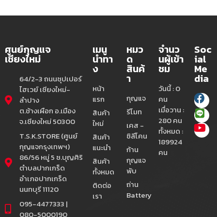
ศูนย์กุญแจ
เมนู
หมว
จำนว
Soc
เชียงใหม่
นำทา
ด
นผู้เข้า
ial
ง
สินค้
ชม
Me
า
dia
64/2-3 ถนนซุปเปอร์
หน้า
วันนี้ : 0
ไฮเวย์ เชียงใหม่-
กุญแจ
แรก
คน
ลำปาง
เมื่อวาน :
ต.ช้างเผือก อ.เมือง
รีโมท
สินค้า
280 คน
จ.เชียงใหม่ 50300
ใหม่
เคส -
ทั้งหมด :
T.S.K.STORE (ศูนย์
ซิลีโคน
สินค้า
189924
กุญแจกรุงเทพฯ)
แนะนำ
ก้าน
คน
86/56 หมู่ 5 ซ.บุญศิริ
กุญแจ
สินค้า
ตำบลปากเกร็ด
พับ
ทั้งหมด
อำเภอปากเกร็ด
ถ่าน
ติดต่อ
นนทบุรี 11120
Battery
เรา
095-4477333 |
080-5000190