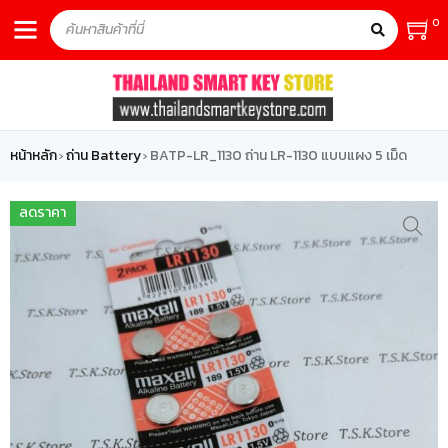
0
หน้าหลัก
ถ่าน Battery
BATP-LR_1130 ถ่าน LR-1130 แบบแผง 5 เม็ด
›
›
ลดราคา