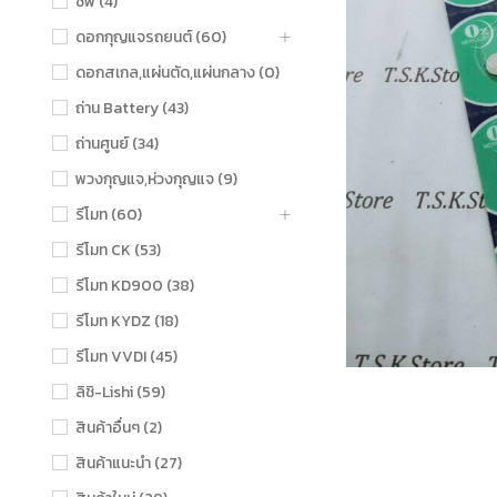
ชิฟ (4)
ดอกกุญแจรถยนต์ (60)
ดอกสเกล,แผ่นตัด,แผ่นกลาง (0)
ถ่าน Battery (43)
ถ่านศูนย์ (34)
พวงกุญแจ,ห่วงกุญแจ (9)
รีโมท (60)
รีโมท CK (53)
รีโมท KD900 (38)
รีโมท KYDZ (18)
รีโมท VVDI (45)
ลิชิ-Lishi (59)
สินค้าอื่นๆ (2)
สินค้าแนะนำ (27)