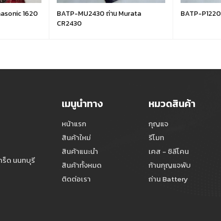
asonic 1620
BATP-MU2430 ถ่าน Murata
BATP-P1220 
CR2430
เมนูนำทาง
หมวดสินค้า
หน้าแรก
กุญแจ
สินค้าใหม่
รีโมท
สินค้าแนะนำ
เคส - ซิลีโคน
ร็ด นนทบุรี
สินค้าทั้งหมด
ก้านกุญแจพับ
ติดต่อเรา
ถ่าน Battery