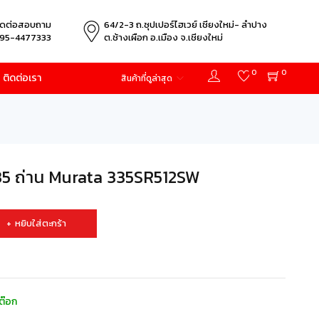
ิดต่อสอบถาม
64/2-3 ถ.ซุปเปอร์ไฮเวย์ เชียงใหม่- ลำปาง
95-4477333
ต.ช้างเผือก อ.เมือง จ.เชียงใหม่
0
0
ติดต่อเรา
สินค้าที่ดูล่าสุด
 ถ่าน Murata 335SR512SW
หยิบใส่ตะกร้า
ต๊อก