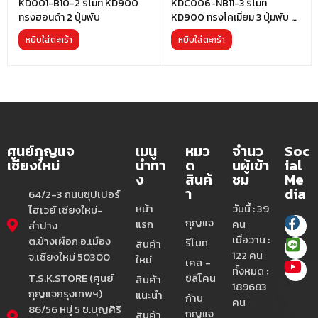
KD001-B10-2 รีโมท KD900
KDC006-NB11-3 รีโมท
ทรงฮอนด้า 2 ปุ่มพับ
KD900 ทรงโคเมี่ยม 3 ปุ่มพับ มี
ชิฟ
หยิบใส่ตะกร้า
หยิบใส่ตะกร้า
ศูนย์กุญแจ
เมนู
หมว
จำนว
Soc
เชียงใหม่
นำทา
ด
นผู้เข้า
ial
ง
สินค้
ชม
Me
า
dia
64/2-3 ถนนซุปเปอร์
หน้า
วันนี้ : 39
ไฮเวย์ เชียงใหม่-
กุญแจ
แรก
คน
ลำปาง
เมื่อวาน :
ต.ช้างเผือก อ.เมือง
รีโมท
สินค้า
122 คน
จ.เชียงใหม่ 50300
ใหม่
เคส -
ทั้งหมด :
T.S.K.STORE (ศูนย์
ซิลีโคน
สินค้า
189683
กุญแจกรุงเทพฯ)
แนะนำ
ก้าน
คน
86/56 หมู่ 5 ซ.บุญศิริ
กุญแจ
สินค้า