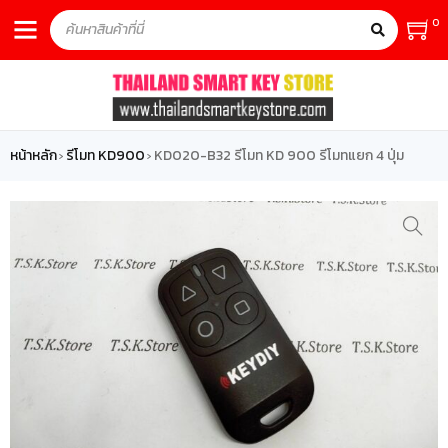
0
หน้าหลัก
รีโมท KD900
KD020-B32 รีโมท KD 900 รีโมทแยก 4 ปุ่ม
›
›