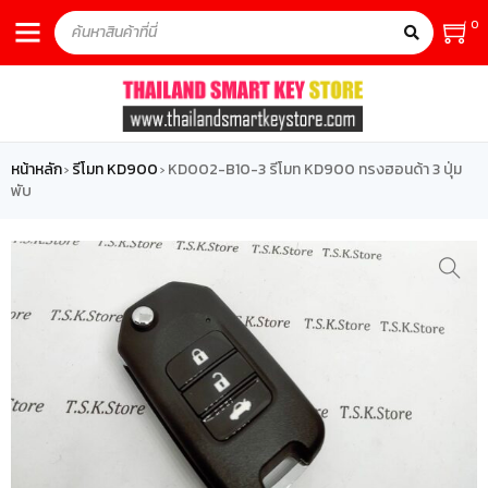
0
หน้าหลัก
รีโมท KD900
KD002-B10-3 รีโมท KD900 ทรงฮอนด้า 3 ปุ่ม
›
›
พับ