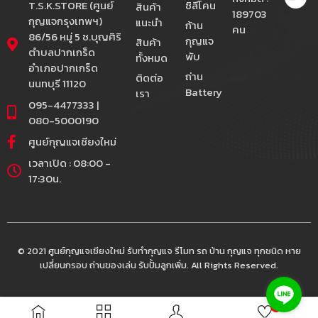
T.S.K.STORE (ศูนย์
ซิลีโคน
สินค้า
189703
กุญแจกรุงเทพฯ)
แนะนำ
ก้าน
คน
86/56 หมู่ 5 ซ.บุญศิริ
กุญแจ
สินค้า
ตำบลปากเกร็ด
พับ
ทั้งหมด
อำเภอปากเกร็ด
ถ่าน
ติดต่อ
นนทบุรี 11120
Battery
เรา
095-4477333 |
080-5000190
ศูนย์กุญแจเชียงใหม่
เวลาเปิด : 08:00 -
17:30น.
© 2021 ศูนย์กุญแจเชียงใหม่ รับทำกุญแจ รีโมท รถ บ้าน กุญแจ ทุกชนิด หาย
เปลี่ยนกรอบ ถ่านของเล่น รับปั้มลูกเพิ่ม. All Rights Reserved.
0