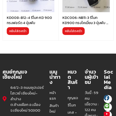
KD008-B12-4 รีโมท KD 900
KDC006-NB11-3 รีโมท
ทรงฟอร์ด 4 ปุ่มพับ
KD900 ทรงโคเมี่ยม 3 ปุ่มพับ มี
ชิฟ
หยิบใส่ตะกร้า
หยิบใส่ตะกร้า
ศูนย์กุญแจ
เมนู
หมว
จำนว
Soc
เชียงใหม่
นำทา
ด
นผู้เข้า
ial
ง
สินค้
ชม
Me
า
dia
64/2-3 ถนนซุปเปอร์
หน้า
วันนี้ : 59
ไฮเวย์ เชียงใหม่-
กุญแจ
แรก
คน
ลำปาง
เมื่อวาน :
ต.ช้างเผือก อ.เมือง
รีโมท
สินค้า
122 คน
จ.เชียงใหม่ 50300
ใหม่
เคส -
ทั้งหมด :