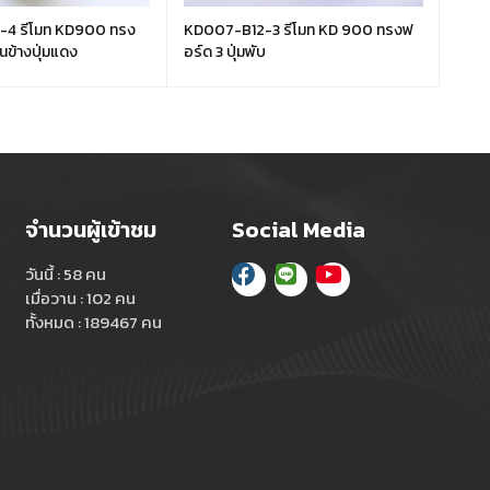
4 รีโมท KD900 ทรง
KD007-B12-3 รีโมท KD 900 ทรงฟ
KD00
านข้างปุ่มแดง
อร์ด 3 ปุ่มพับ
สด้า 
จำนวนผู้เข้าชม
Social Media
วันนี้ : 58 คน
เมื่อวาน : 102 คน
ทั้งหมด : 189467 คน