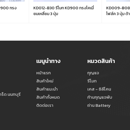
KD900 ทรง
KD012-B30 รีโมท KD900 ทรงโคเมี่
KD009-B08-
ยมเหลี่ยม 3 ปุ่ม
โฟล์ค 3 ปุ่ม ด้
เมนูนำทาง
หมวดสินค้า
หน้าแรก
กุญแจ
สินค้าใหม่
รีโมท
สินค้าแนะนำ
เคส - ซิลีโคน
ร็ด นนทบุรี
สินค้าทั้งหมด
ก้านกุญแจพับ
ติดต่อเรา
ถ่าน Battery