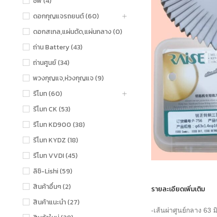
ชิฟ (4)
ดอกกุญแจรถยนต์ (60)
ดอกสเกล,แผ่นตัด,แผ่นกลาง (0)
ถ่าน Battery (43)
ถ่านศูนย์ (34)
พวงกุญแจ,ห่วงกุญแจ (9)
รีโมท (60)
รีโมท CK (53)
รีโมท KD900 (38)
รีโมท KYDZ (18)
รีโมท VVDI (45)
ลิชิ-Lishi (59)
สินค้าอื่นๆ (2)
รายละเอียดเพิ่มเติม
สินค้าแนะนำ (27)
-เส้นผ่าศูนย์กลาง 63 ม