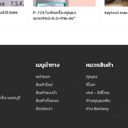
อโต้1.5MM.
P-729 ใบตัดเครื่องกุญแจ
keytool max
ขนาดΦ60×6.0×Φ16×40°
เมนูนำทาง
หมวดสินค้า
หน้าแรก
กุญแจ
สินค้าใหม่
รีโมท
สินค้าแนะนำ
เคส - ซิลีโคน
ร็ด นนทบุรี
สินค้าทั้งหมด
ก้านกุญแจพับ
ติดต่อเรา
ถ่าน Battery