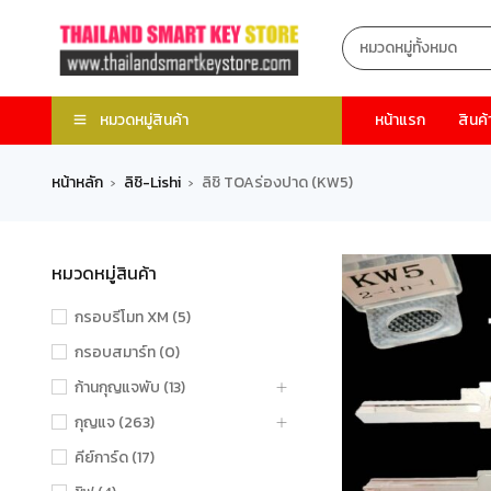
หมวดหมู่สินค้า
หน้าแรก
สินค้
หน้าหลัก
ลิชิ-Lishi
ลิชิ TOAร่องปาด (KW5)
›
›
หมวดหมู่สินค้า
กรอบรีโมท XM (5)
กรอบสมาร์ท (0)
ก้านกุญแจพับ (13)
กุญแจ (263)
คีย์การ์ด (17)