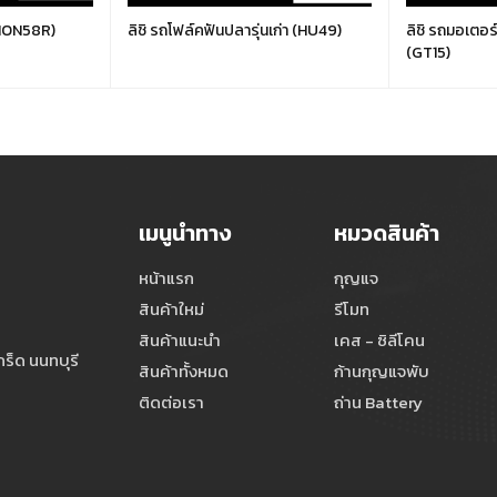
(HON58R)
ลิชิ รถโฟล์คฟันปลารุ่นเก่า (HU49)
ลิชิ รถมอเตอร
(GT15)
เมนูนำทาง
หมวดสินค้า
หน้าแรก
กุญแจ
สินค้าใหม่
รีโมท
สินค้าแนะนำ
เคส - ซิลีโคน
ร็ด นนทบุรี
สินค้าทั้งหมด
ก้านกุญแจพับ
ติดต่อเรา
ถ่าน Battery