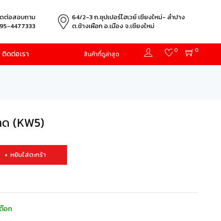
ิดต่อสอบถาม
64/2-3 ถ.ซุปเปอร์ไฮเวย์ เชียงใหม่- ลำปาง
95-4477333
ต.ช้างเผือก อ.เมือง จ.เชียงใหม่
0
0
ติดต่อเรา
สินค้าที่ดูล่าสุด
ปาด (KW5)
หยิบใส่ตะกร้า
ต๊อก