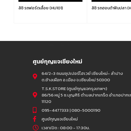
ลิชิ รถฟอร์ดเลื้อย (HU101)
ลิชิ รถฮอนด้าฟันปลา 
ศูนย์กุญแจเชียงใหม่
64/2-3 ถนนซุปเปอร์ไฮเวย์ เชียงใหม่- ลำปาง
ต.ช้างเผือก อ.เมือง จ.เชียงใหม่ 50300
T.S.K.STORE (ศูนย์กุญแจกรุงเทพฯ)
86/56 หมู่ 5 ซ.บุญศิริ ตำบลปากเกร็ด อำเภอปากเก
11120
095-4477333 | 080-5000190
ศูนย์กุญแจเชียงใหม่
เวลาเปิด : 08:00 - 17:30น.