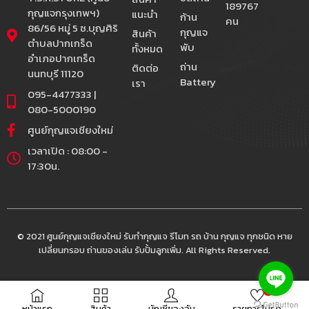
189767
กุญแจกรุงเทพฯ)
แนะนำ
ก้าน
คน
86/56 หมู่ 5 ซ.บุญศิริ
กุญแจ
สินค้า
ตำบลปากเกร็ด
พับ
ทั้งหมด
อำเภอปากเกร็ด
ถ่าน
ติดต่อ
นนทบุรี 11120
Battery
เรา
095-4477333 |
080-5000190
ศูนย์กุญแจเชียงใหม่
เวลาเปิด : 08:00 -
17:30น.
© 2021 ศูนย์กุญแจเชียงใหม่ รับทำกุญแจ รีโมท รถ บ้าน กุญแจ ทุกชนิด หาย
เปลี่ยนกรอบ ถ่านของเล่น รับปั้มลูกเพิ่ม. All Rights Reserved.
0
หน้าแรก
สินค้า
บัญชีของฉัน
รายการโปรด