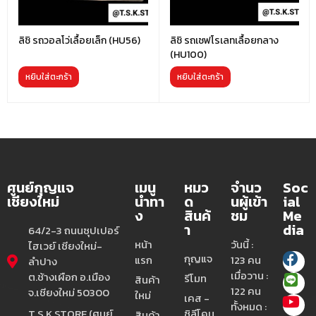
ลิชิ รถวอลโว่เลื้อยเล็ก (HU56)
ลิชิ รถเชฟโรเลทเลื้อยกลาง
(HU100)
หยิบใส่ตะกร้า
หยิบใส่ตะกร้า
ศูนย์กุญแจ
เมนู
หมว
จำนว
Soc
เชียงใหม่
นำทา
ด
นผู้เข้า
ial
ง
สินค้
ชม
Me
า
dia
64/2-3 ถนนซุปเปอร์
หน้า
วันนี้ :
ไฮเวย์ เชียงใหม่-
กุญแจ
แรก
123 คน
ลำปาง
เมื่อวาน :
ต.ช้างเผือก อ.เมือง
รีโมท
สินค้า
122 คน
จ.เชียงใหม่ 50300
ใหม่
เคส -
ทั้งหมด :
T.S.K.STORE (ศูนย์
ซิลีโคน
สินค้า