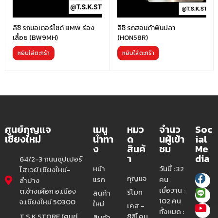
ลิชิ รถมอเตอร์ไซด์ BMW ร่อง
ลิชิ รถฮอนด้าฟันปลา
เลื้อย (BW9MH)
(HON58R)
หยิบใส่ตะกร้า
หยิบใส่ตะกร้า
ศูนย์กุญแจ
เมนู
หมว
จำนว
Soc
เชียงใหม่
นำทา
ด
นผู้เข้า
ial
ง
สินค้
ชม
Me
า
dia
64/2-3 ถนนซุปเปอร์
หน้า
วันนี้ : 32
ไฮเวย์ เชียงใหม่-
กุญแจ
แรก
คน
ลำปาง
เมื่อวาน :
ต.ช้างเผือก อ.เมือง
รีโมท
สินค้า
102 คน
จ.เชียงใหม่ 50300
ใหม่
เคส -
ทั้งหมด :
T.S.K.STORE (ศูนย์
ซิลีโคน
สินค้า