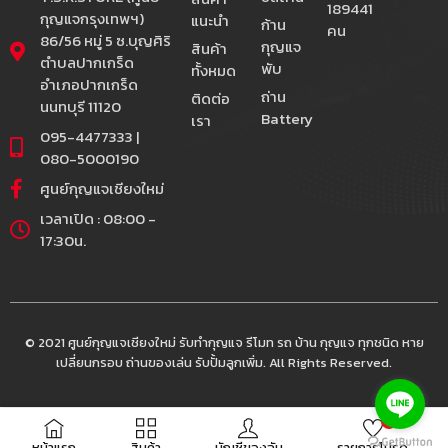
189441
กุญแจกรุงเทพฯ)
แนะนำ
ก้าน
คน
86/56 หมู่ 5 ซ.บุญศิริ
กุญแจ
สินค้า
ตำบลปากเกร็ด
พับ
ทั้งหมด
อำเภอปากเกร็ด
ถ่าน
ติดต่อ
นนทบุรี 11120
Battery
เรา
095-4477333 |
080-5000190
ศูนย์กุญแจเชียงใหม่
เวลาเปิด : 08:00 -
17:30น.
© 2021 ศูนย์กุญแจเชียงใหม่ รับทำกุญแจ รีโมท รถ บ้าน กุญแจ ทุกชนิด หาย
เปลี่ยนกรอบ ถ่านของเล่น รับปั้มลูกเพิ่ม. All Rights Reserved.
0
หน้าแรก
สินค้า
บัญชีของฉัน
รายการโปรด