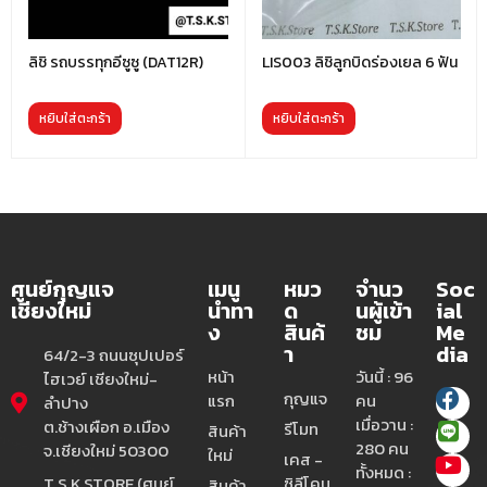
ลิชิ รถบรรทุกอีซูซู (DAT12R)
LIS003 ลิชิลูกบิดร่องเยล 6 ฟัน
หยิบใส่ตะกร้า
หยิบใส่ตะกร้า
ศูนย์กุญแจ
เมนู
หมว
จำนว
Soc
เชียงใหม่
นำทา
ด
นผู้เข้า
ial
ง
สินค้
ชม
Me
า
dia
64/2-3 ถนนซุปเปอร์
หน้า
วันนี้ : 96
ไฮเวย์ เชียงใหม่-
กุญแจ
แรก
คน
ลำปาง
เมื่อวาน :
ต.ช้างเผือก อ.เมือง
รีโมท
สินค้า
280 คน
จ.เชียงใหม่ 50300
ใหม่
เคส -
ทั้งหมด :
T.S.K.STORE (ศูนย์
ซิลีโคน
สินค้า