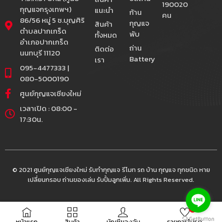
190020
กุญแจกรุงเทพฯ)
แนะนำ
ก้าน
คน
86/56 หมู่ 5 ซ.บุญศิริ
กุญแจ
สินค้า
ตำบลปากเกร็ด
พับ
ทั้งหมด
อำเภอปากเกร็ด
ถ่าน
ติดต่อ
นนทบุรี 11120
Battery
เรา
095-4477333 |
080-5000190
ศูนย์กุญแจเชียงใหม่
เวลาเปิด : 08:00 -
17:30น.
© 2021 ศูนย์กุญแจเชียงใหม่ รับทำกุญแจ รีโมท รถ บ้าน กุญแจ ทุกชนิด หาย
เปลี่ยนกรอบ ถ่านของเล่น รับปั้มลูกเพิ่ม. All Rights Reserved.
0
หน้าแรก
สินค้า
บัญชีของฉัน
รายการโปรด