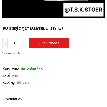
ลิชิ รถฮุไดคู่ซ้ายปลายชน (HY16)
หยิบใส่ตะกร้า
รายการโปรด
จำนวนสินค้า:
มีสินค้าในสต๊อก
SKU:
็ํHY16
หมวดหมู่:
ลิชิ-Lishi
หมวดหมู่สินค้า