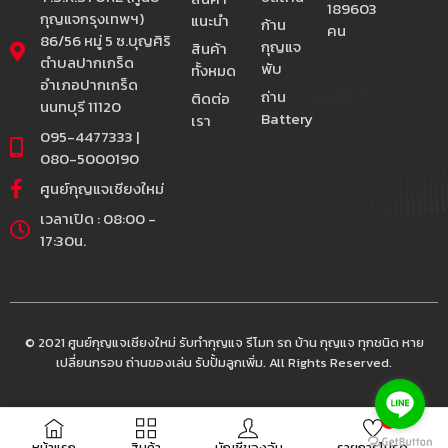
189603
กุญแจกรุงเทพฯ)
แนะนำ
ก้าน
คน
86/56 หมู่ 5 ซ.บุญศิริ
กุญแจ
สินค้า
ตำบลปากเกร็ด
พับ
ทั้งหมด
อำเภอปากเกร็ด
ถ่าน
ติดต่อ
นนทบุรี 11120
Battery
เรา
095-4477333 |
080-5000190
ศูนย์กุญแจเชียงใหม่
เวลาเปิด : 08:00 -
17:30น.
© 2021 ศูนย์กุญแจเชียงใหม่ รับทำกุญแจ รีโมท รถ บ้าน กุญแจ ทุกชนิด หาย
เปลี่ยนกรอบ ถ่านของเล่น รับปั้มลูกเพิ่ม. All Rights Reserved.
0
หน้าแรก
สินค้า
บัญชีของฉัน
รายการโปรด