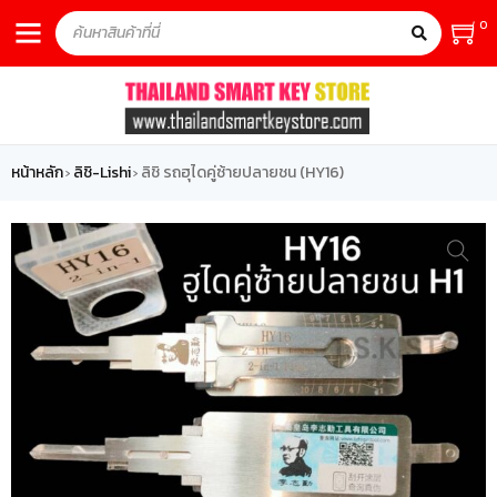
0
หน้าหลัก
ลิชิ-Lishi
ลิชิ รถฮุไดคู่ซ้ายปลายชน (HY16)
›
›