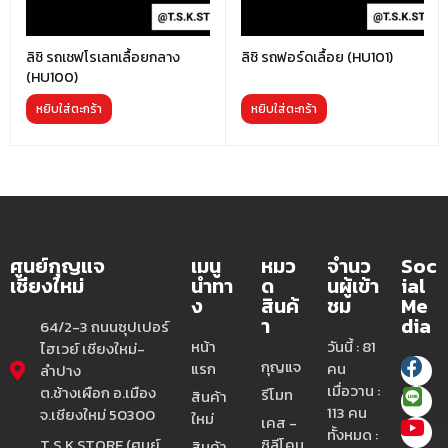
ลิชิ รถเชฟโรเลทเลื้อยกลาง
ลิชิ รถฟอร์ดเลื้อย (HU101)
(HU100)
หยิบใส่ตะกร้า
หยิบใส่ตะกร้า
ศูนย์กุญแจ
เมนู
หมว
จำนว
Soc
เชียงใหม่
นำทา
ด
นผู้เข้า
ial
ง
สินค้
ชม
Me
า
dia
64/2-3 ถนนซุปเปอร์
หน้า
วันนี้ : 81
ไฮเวย์ เชียงใหม่-
กุญแจ
แรก
คน
ลำปาง
เมื่อวาน :
ต.ช้างเผือก อ.เมือง
รีโมท
สินค้า
113 คน
จ.เชียงใหม่ 50300
ใหม่
เคส -
ทั้งหมด :
T.S.K.STORE (ศูนย์
ซิลีโคน
สินค้า