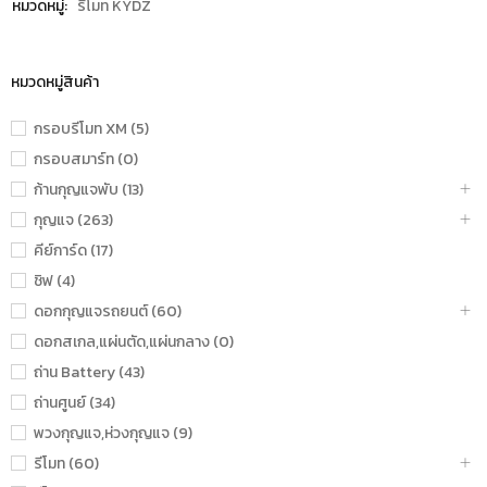
หมวดหมู่:
รีโมท KYDZ
หมวดหมู่สินค้า
กรอบรีโมท XM (5)
กรอบสมาร์ท (0)
ก้านกุญแจพับ (13)
กุญแจ (263)
คีย์การ์ด (17)
ชิฟ (4)
ดอกกุญแจรถยนต์ (60)
ดอกสเกล,แผ่นตัด,แผ่นกลาง (0)
ถ่าน Battery (43)
ถ่านศูนย์ (34)
พวงกุญแจ,ห่วงกุญแจ (9)
รีโมท (60)