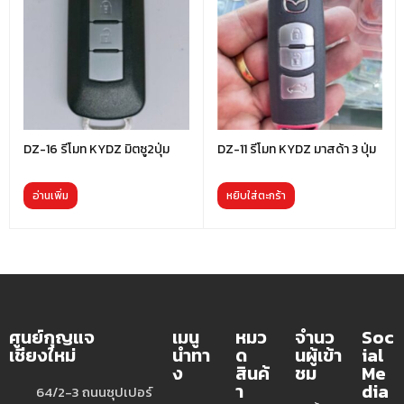
DZ-16 รีโมท KYDZ มิตซู2ปุ่ม
DZ-11 รีโมท KYDZ มาสด้า 3 ปุ่ม
อ่านเพิ่ม
หยิบใส่ตะกร้า
ศูนย์กุญแจ
เมนู
หมว
จำนว
Soc
เชียงใหม่
นำทา
ด
นผู้เข้า
ial
ง
สินค้
ชม
Me
า
dia
64/2-3 ถนนซุปเปอร์