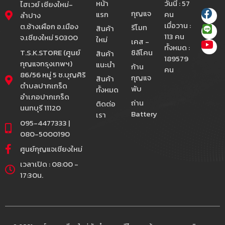
หน้า
วันนี้ : 57
ไฮเวย์ เชียงใหม่-
กุญแจ
แรก
คน
ลำปาง
เมื่อวาน :
ต.ช้างเผือก อ.เมือง
รีโมท
สินค้า
113 คน
จ.เชียงใหม่ 50300
ใหม่
เคส -
ทั้งหมด :
T.S.K.STORE (ศูนย์
ซิลีโคน
สินค้า
189579
กุญแจกรุงเทพฯ)
แนะนำ
ก้าน
คน
86/56 หมู่ 5 ซ.บุญศิริ
กุญแจ
สินค้า
ตำบลปากเกร็ด
พับ
ทั้งหมด
อำเภอปากเกร็ด
ถ่าน
ติดต่อ
นนทบุรี 11120
Battery
เรา
095-4477333 |
080-5000190
ศูนย์กุญแจเชียงใหม่
เวลาเปิด : 08:00 -
17:30น.