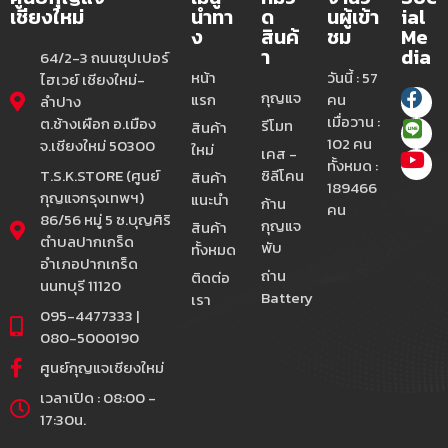
เชียงใหม่
นำทา
ด
นผู้เข้า
ial
ง
สินค้
ชม
Me
า
dia
64/2-3 ถนนซุปเปอร์
หน้า
วันนี้ : 57
ไฮเวย์ เชียงใหม่-
กุญแจ
แรก
คน
ลำปาง
เมื่อวาน :
ต.ช้างเผือก อ.เมือง
รีโมท
สินค้า
102 คน
จ.เชียงใหม่ 50300
ใหม่
เคส -
ทั้งหมด :
T.S.K.STORE (ศูนย์
ซิลีโคน
สินค้า
189466
กุญแจกรุงเทพฯ)
แนะนำ
ก้าน
คน
86/56 หมู่ 5 ซ.บุญศิริ
กุญแจ
สินค้า
ตำบลปากเกร็ด
พับ
ทั้งหมด
อำเภอปากเกร็ด
ถ่าน
ติดต่อ
นนทบุรี 11120
Battery
เรา
095-4477333 |
080-5000190
ศูนย์กุญแจเชียงใหม่
เวลาเปิด : 08:00 -
17:30น.