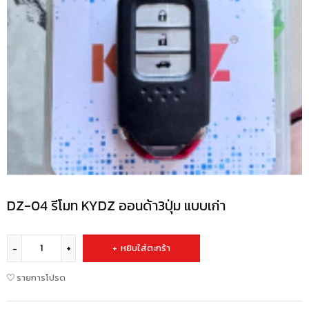
DZ-04 รีโมท KYDZ ออนด้า3ปุ่ม แบบเก่า
หยิบใส่ตะกร้า
รายการโปรด