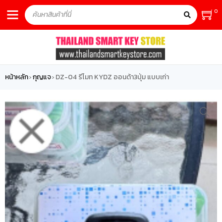
0
หน้าหลัก
กุญแจ
DZ-04 รีโมท KYDZ ออนด้า3ปุ่ม แบบเก่า
›
›