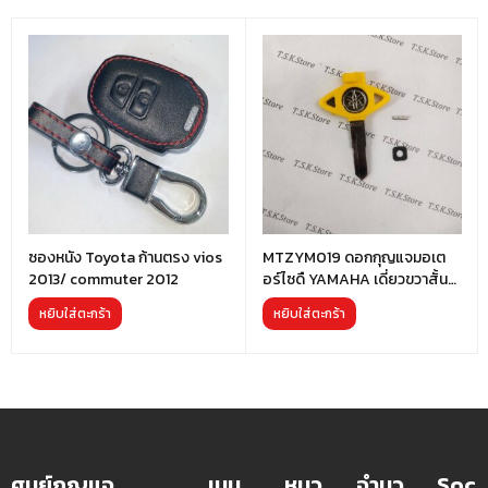
ซองหนัง Toyota ก้านตรง vios
MTZYM019 ดอกกุญแจมอเต
2013/ commuter 2012
อร์ไซดื YAMAHA เดี่ยวขวาสั้น
หัวสีเหลือง (อย่างดี)
หยิบใส่ตะกร้า
หยิบใส่ตะกร้า
ศูนย์กุญแจ
เมนู
หมว
จำนว
Soc