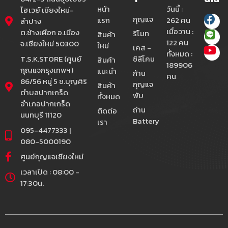
หน้า
วันนี้ :
ไฮเวย์ เชียงใหม่-
กุญแจ
แรก
262 คน
ลำปาง
เมื่อวาน :
ต.ช้างเผือก อ.เมือง
รีโมท
สินค้า
122 คน
จ.เชียงใหม่ 50300
ใหม่
เคส -
ทั้งหมด :
T.S.K.STORE (ศูนย์
ซิลีโคน
สินค้า
189906
กุญแจกรุงเทพฯ)
แนะนำ
ก้าน
คน
86/56 หมู่ 5 ซ.บุญศิริ
กุญแจ
สินค้า
ตำบลปากเกร็ด
พับ
ทั้งหมด
อำเภอปากเกร็ด
ถ่าน
ติดต่อ
นนทบุรี 11120
Battery
เรา
095-4477333 |
080-5000190
ศูนย์กุญแจเชียงใหม่
เวลาเปิด : 08:00 -
17:30น.