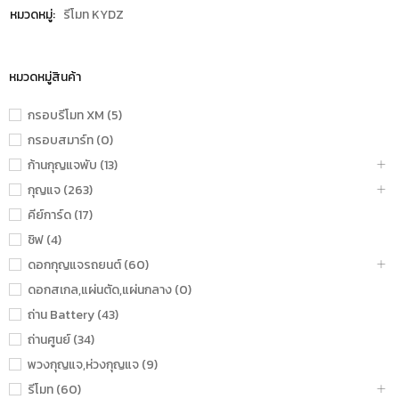
หมวดหมู่:
รีโมท KYDZ
หมวดหมู่สินค้า
กรอบรีโมท XM (5)
กรอบสมาร์ท (0)
ก้านกุญแจพับ (13)
กุญแจ (263)
คีย์การ์ด (17)
ชิฟ (4)
ดอกกุญแจรถยนต์ (60)
ดอกสเกล,แผ่นตัด,แผ่นกลาง (0)
ถ่าน Battery (43)
ถ่านศูนย์ (34)
พวงกุญแจ,ห่วงกุญแจ (9)
รีโมท (60)