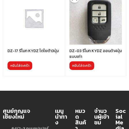
DZ-17 รีโมท KYDZ โตโยต้า3ปุ่ม
DZ-03 รีโมท KYDZ ออนด้า4ปุ่ม
แบบเก่า
หยิบใส่ตะกร้า
หยิบใส่ตะกร้า
ศูนย์กุญแจ
เมนู
หมว
จำนว
Soc
เชียงใหม่
นำทา
ด
นผู้เข้า
ial
ง
สินค้
ชม
Me
า
dia
64/2-3 ถนนซุปเปอร์