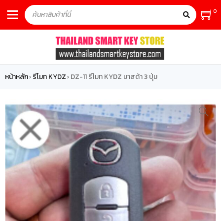
0
หน้าหลัก
รีโมท KYDZ
DZ-11 รีโมท KYDZ มาสด้า 3 ปุ่ม
›
›