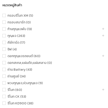
หมวดหมู่สินค้า
กรอบรีโมท XM (5)
กรอบสมาร์ท (0)
ก้านกุญแจพับ (13)
กุญแจ (263)
คีย์การ์ด (17)
ชิฟ (4)
ดอกกุญแจรถยนต์ (60)
ดอกสเกล,แผ่นตัด,แผ่นกลาง (0)
ถ่าน Battery (43)
ถ่านศูนย์ (34)
พวงกุญแจ,ห่วงกุญแจ (9)
รีโมท (60)
รีโมท CK (53)
รีโมท KD900 (38)