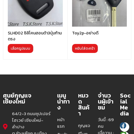
SLHD02 ซิลิโคนฮอนด้า3ปุ่มก้าน
Toy2p-อย่างดี
ตรง
เลือกรูปแบบ
หยิบใส่ตะกร้า
ศูนย์กุญแจ
เมนู
หมว
จำนว
Soc
เชียงใหม่
นำทา
ด
นผู้เข้า
ial
ง
สินค้
ชม
Me
า
dia
64/2-3 ถนนซุปเปอร์
หน้า
วันนี้ : 69
ไฮเวย์ เชียงใหม่-
กุญแจ
แรก
คน
ลำปาง
เมื่อวาน :
ต.ช้างเผือก อ.เมือง
รีโมท