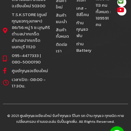
สินค้า
113 คน
จ.เชียงใหม่ 50300
ใหม่
เคส -
ทั้งหมด :
T.S.K.STORE (ศูนย์
ซิลีโคน
สินค้า
189591
กุญแจกรุงเทพฯ)
แนะนำ
ก้าน
คน
86/56 หมู่ 5 ซ.บุญศิริ
กุญแจ
สินค้า
ตำบลปากเกร็ด
พับ
ทั้งหมด
อำเภอปากเกร็ด
ถ่าน
ติดต่อ
นนทบุรี 11120
Battery
เรา
095-4477333 |
080-5000190
ศูนย์กุญแจเชียงใหม่
เวลาเปิด : 08:00 -
17:30น.
© 2021 ศูนย์กุญแจเชียงใหม่ รับทำกุญแจ รีโมท รถ บ้าน กุญแจ ทุกชนิด หาย
เปลี่ยนกรอบ ถ่านของเล่น รับปั้มลูกเพิ่ม. All Rights Reserved.