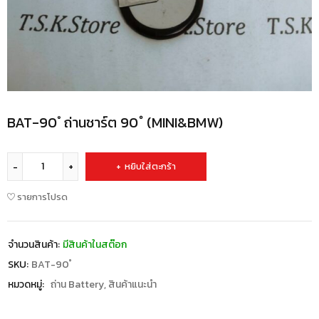
BAT-90 ํ ถ่านชาร์ต 90 ํ (MINI&BMW)
หยิบใส่ตะกร้า
รายการโปรด
จำนวนสินค้า:
มีสินค้าในสต๊อก
SKU:
BAT-90 ํ
หมวดหมู่:
ถ่าน Battery
,
สินค้าแนะนำ