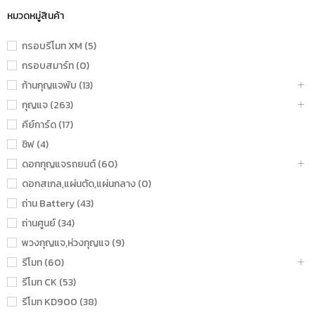
หมวดหมู่สินค้า
กรอบรีโมท XM (5)
กรอบสมาร์ท (0)
ก้านกุญแจพับ (13)
กุญแจ (263)
คีย์การ์ด (17)
ชิฟ (4)
ดอกกุญแจรถยนต์ (60)
ดอกสเกล,แผ่นตัด,แผ่นกลาง (0)
ถ่าน Battery (43)
ถ่านศูนย์ (34)
พวงกุญแจ,ห่วงกุญแจ (9)
รีโมท (60)
รีโมท CK (53)
รีโมท KD900 (38)