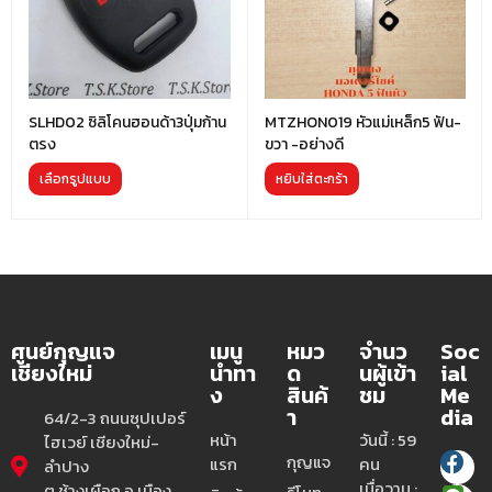
SLHD02 ซิลิโคนฮอนด้า3ปุ่มก้าน
MTZHON019 หัวแม่เหล็ก5 ฟัน-
ตรง
ขวา -อย่างดี
เลือกรูปแบบ
หยิบใส่ตะกร้า
ศูนย์กุญแจ
เมนู
หมว
จำนว
Soc
เชียงใหม่
นำทา
ด
นผู้เข้า
ial
ง
สินค้
ชม
Me
า
dia
64/2-3 ถนนซุปเปอร์
หน้า
วันนี้ : 59
ไฮเวย์ เชียงใหม่-
กุญแจ
แรก
คน
ลำปาง
เมื่อวาน :
ต.ช้างเผือก อ.เมือง