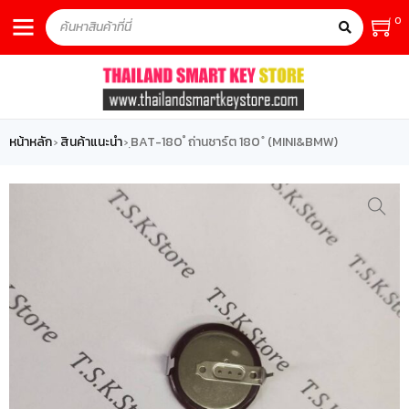
0
หน้าหลัก
สินค้าแนะนำ
ฺBAT-180 ํ ถ่านชาร์ต 180 ํ (MINI&BMW)
›
›