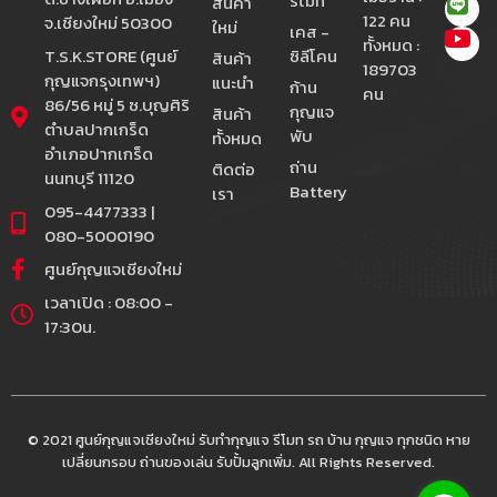
รีโมท
สินค้า
122 คน
จ.เชียงใหม่ 50300
ใหม่
เคส -
ทั้งหมด :
T.S.K.STORE (ศูนย์
ซิลีโคน
สินค้า
189703
กุญแจกรุงเทพฯ)
แนะนำ
ก้าน
คน
86/56 หมู่ 5 ซ.บุญศิริ
กุญแจ
สินค้า
ตำบลปากเกร็ด
พับ
ทั้งหมด
อำเภอปากเกร็ด
ถ่าน
ติดต่อ
นนทบุรี 11120
Battery
เรา
095-4477333 |
080-5000190
ศูนย์กุญแจเชียงใหม่
เวลาเปิด : 08:00 -
17:30น.
© 2021 ศูนย์กุญแจเชียงใหม่ รับทำกุญแจ รีโมท รถ บ้าน กุญแจ ทุกชนิด หาย
เปลี่ยนกรอบ ถ่านของเล่น รับปั้มลูกเพิ่ม. All Rights Reserved.