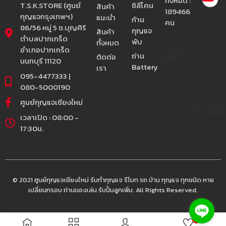
ทั้งหมด :
T.S.K.STORE (ศูนย์
ซิลีโคน
สินค้า
189466
กุญแจกรุงเทพฯ)
แนะนำ
ก้าน
คน
86/56 หมู่ 5 ซ.บุญศิริ
กุญแจ
สินค้า
ตำบลปากเกร็ด
พับ
ทั้งหมด
อำเภอปากเกร็ด
ถ่าน
ติดต่อ
นนทบุรี 11120
Battery
เรา
095-4477333 |
080-5000190
ศูนย์กุญแจเชียงใหม่
เวลาเปิด : 08:00 -
17:30น.
© 2021 ศูนย์กุญแจเชียงใหม่ รับทำกุญแจ รีโมท รถ บ้าน กุญแจ ทุกชนิด หาย
เปลี่ยนกรอบ ถ่านของเล่น รับปั้มลูกเพิ่ม. All Rights Reserved.
0