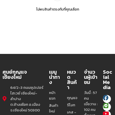
ไม่พบสินค้าตรงกับที่คุณเลือก
ศูนย์กุญแจ
เมนู
หมว
จำนว
Soc
เชียงใหม่
นำทา
ด
นผู้เข้า
ial
ง
สินค้
ชม
Me
า
dia
64/2-3 ถนนซุปเปอร์
หน้า
วันนี้ : 57
ไฮเวย์ เชียงใหม่-
กุญแจ
แรก
คน
ลำปาง
เมื่อวาน :
ต.ช้างเผือก อ.เมือง
รีโมท
สินค้า
102 คน
จ.เชียงใหม่ 50300
ใหม่
เคส -