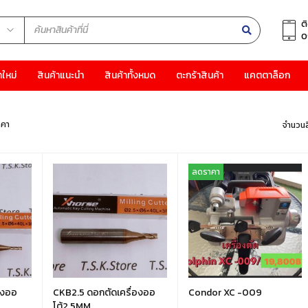
ต
0
าใหม่
สินค้าแนะนำ
สินค้าทั้งหมด
ตะกร้าสินค้า
แคตตาล็อก
าคา
จำนวนส
ลดราคา
องออ
CKB2.5 ดอกตัดเครื่องออ
Condor XC -009
โต้2.5MM.