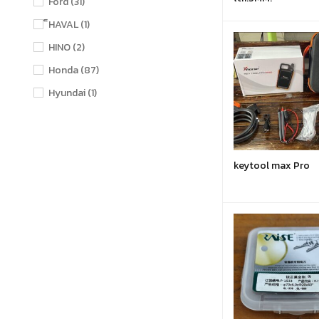
Ford
(31)
็HAVAL
(1)
HINO
(2)
Honda
(87)
Hyundai
(1)
Isuzu
(30)
KAWASAKI
(2)
KIA
(1)
keytool max Pro
Landrover
(5)
Lexus
(0)
Mazda
(20)
MG
(4)
Mini
(4)
Mitsubishi
(26)