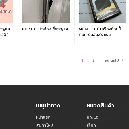
งกุญแจ
PICK0001 กล้องเขี่ยกุญแจ
MCKCIF001 เครื่องก๊อปปี้
×40°
คีย์การ์ดอินฟราเรน
1
2
หน้าต่อไป
เมนูนำทาง
หมวดสินค้า
หน้าแรก
กุญแจ
สินค้าใหม่
รีโมท