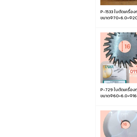
Nissan
(26)
Peugeot
(1)
P-1533 ใบตัดเครื่อ
ขนาดΦ70×6.0×Φ20
Porsche
(1)
Proton
(2)
Sangyong
(0)
Subaru
(2)
Suzuki
(10)
Toyota
(88)
Volkswagen
(9)
Volvo
(3)
P-729 ใบตัดเครื่อง
ขนาดΦ60×6.0×Φ16
Xhorse
(1)
YAMAHA
(19)