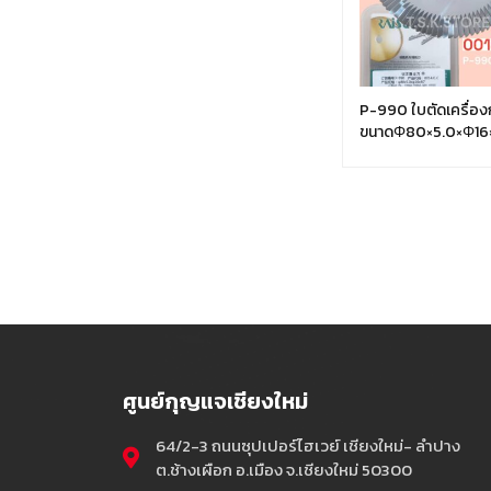
P-990 ใบตัดเครื่อ
ขนาดΦ80×5.0×Φ16
ศูนย์กุญแจเชียงใหม่
64/2-3 ถนนซุปเปอร์ไฮเวย์ เชียงใหม่- ลำปาง
ต.ช้างเผือก อ.เมือง จ.เชียงใหม่ 50300