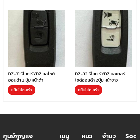
DZ-31 รีโมท KYDZ มอไซต์
DZ-32 รีโมท KYDZ มอเตอร์
ฮอนด้า 2 ปุ่ม หน้าดำ
ไซด์ออนด้า 2ปุ่ม หน้าขาว
หยิบใส่ตะกร้า
หยิบใส่ตะกร้า
ศูนย์กุญแจ
เมนู
หมว
จำนว
Soc