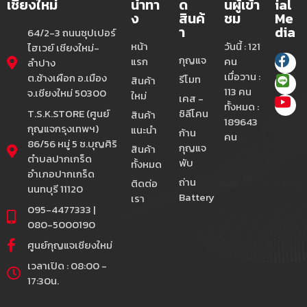
เชียงใหม่
นำทา
ด
นผู้เข้า
ial
ง
สินค้
ชม
Me
า
dia
64/2-3 ถนนซุปเปอร์
หน้า
วันนี้ : 121
ไฮเวย์ เชียงใหม่-
กุญแจ
แรก
คน
ลำปาง
เมื่อวาน :
ต.ช้างเผือก อ.เมือง
รีโมท
สินค้า
113 คน
จ.เชียงใหม่ 50300
ใหม่
เคส -
ทั้งหมด :
T.S.K.STORE (ศูนย์
ซิลีโคน
สินค้า
189643
กุญแจกรุงเทพฯ)
แนะนำ
ก้าน
คน
86/56 หมู่ 5 ซ.บุญศิริ
กุญแจ
สินค้า
ตำบลปากเกร็ด
พับ
ทั้งหมด
อำเภอปากเกร็ด
ถ่าน
ติดต่อ
นนทบุรี 11120
Battery
เรา
095-4477333 |
080-5000190
ศูนย์กุญแจเชียงใหม่
เวลาเปิด : 08:00 -
17:30น.