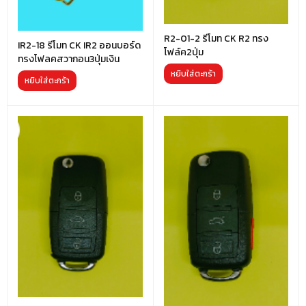
R2-01-2 รีโมท CK R2 ทรง
IR2-18 รีโมท CK IR2 ออนบอร์ด
โฟล์ค2ปุ่ม
ทรงโฟลคสวากอน3ปุ่มเงิน
หยิบใส่ตะกร้า
หยิบใส่ตะกร้า