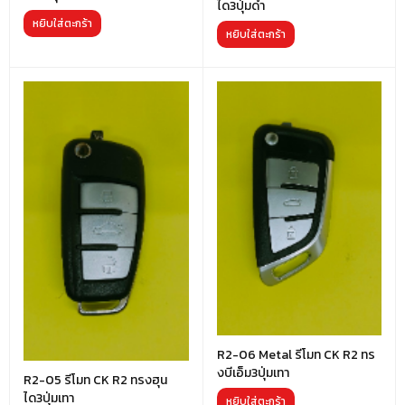
ได3ปุ่มดำ
หยิบใส่ตะกร้า
หยิบใส่ตะกร้า
R2-06 Metal รีโมท CK R2 ทร
งบีเอ็ม3ปุ่มเทา
R2-05 รีโมท CK R2 ทรงฮุน
ได3ปุ่มเทา
หยิบใส่ตะกร้า