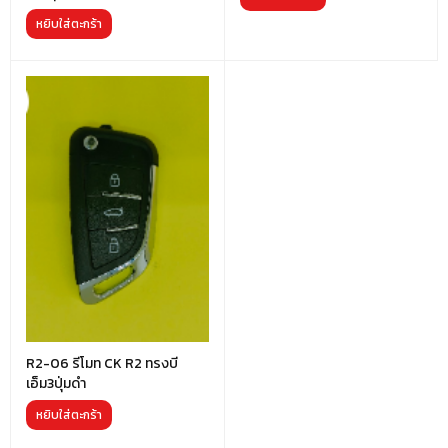
หยิบใส่ตะกร้า
R2-06 รีโมท CK R2 ทรงบี
เอ็ม3ปุ่มดำ
หยิบใส่ตะกร้า