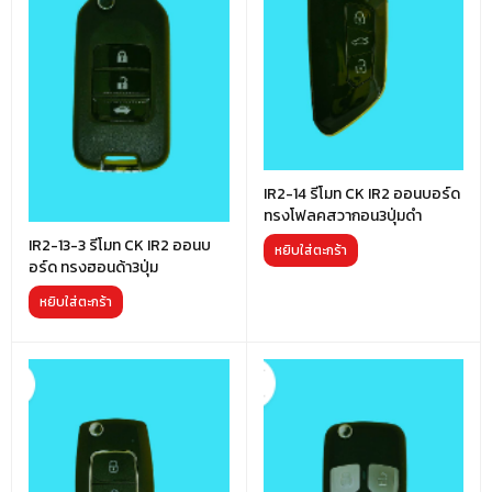
IR2-14 รีโมท CK IR2 ออนบอร์ด
ทรงโฟลคสวากอน3ปุ่มดำ
IR2-13-3 รีโมท CK IR2 ออนบ
หยิบใส่ตะกร้า
อร์ด ทรงฮอนด้า3ปุ่ม
หยิบใส่ตะกร้า