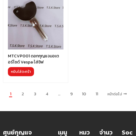
MTCVP001 ดอกกุญแจมอเต
อร์ไซด์ Vespa ใส่ชิฟ
หยิบใส่ตะกร้า
1
2
3
4
…
9
10
11
หน้าต่อไป
ศูนย์กุญแจ
เมนู
หมว
จำนว
Soc