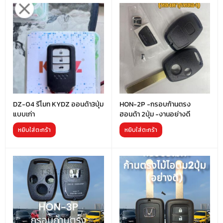
DZ-04 รีโมท KYDZ ออนด้า3ปุ่ม
HON-2P -กรอบก้านตรง
แบบเก่า
ฮอนด้า 2ปุ่ม -งานอย่างดี
หยิบใส่ตะกร้า
หยิบใส่ตะกร้า