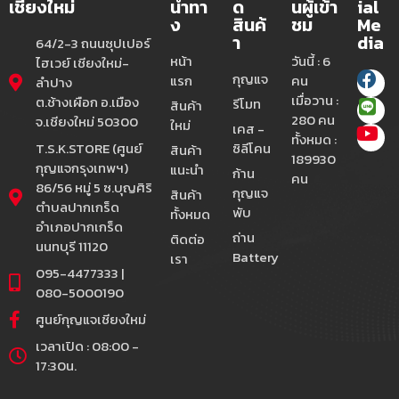
เชียงใหม่
นำทา
ด
นผู้เข้า
ial
ง
สินค้
ชม
Me
า
dia
64/2-3 ถนนซุปเปอร์
หน้า
วันนี้ : 6
ไฮเวย์ เชียงใหม่-
กุญแจ
แรก
คน
ลำปาง
เมื่อวาน :
ต.ช้างเผือก อ.เมือง
รีโมท
สินค้า
280 คน
จ.เชียงใหม่ 50300
ใหม่
เคส -
ทั้งหมด :
T.S.K.STORE (ศูนย์
ซิลีโคน
สินค้า
189930
กุญแจกรุงเทพฯ)
แนะนำ
ก้าน
คน
86/56 หมู่ 5 ซ.บุญศิริ
กุญแจ
สินค้า
ตำบลปากเกร็ด
พับ
ทั้งหมด
อำเภอปากเกร็ด
ถ่าน
ติดต่อ
นนทบุรี 11120
Battery
เรา
095-4477333 |
080-5000190
ศูนย์กุญแจเชียงใหม่
เวลาเปิด : 08:00 -
17:30น.