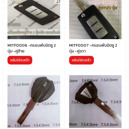
MITF0006 -กรอบพับมิตซู 2
MITF0007 -กรอบพับมิตซู 2
ปุ่ม -คู่ซ้าย
ปุ่ม -คู่ขวา
หยิบใส่ตะกร้า
หยิบใส่ตะกร้า