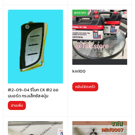
ลดราคา
km100
หยิบใส่ตะกร้า
IR2-09-04 รีโมท CK IR2 ออ
นบอร์ด ทรงเล็กซัส4ปุ่ม
อ่านเพิ่ม