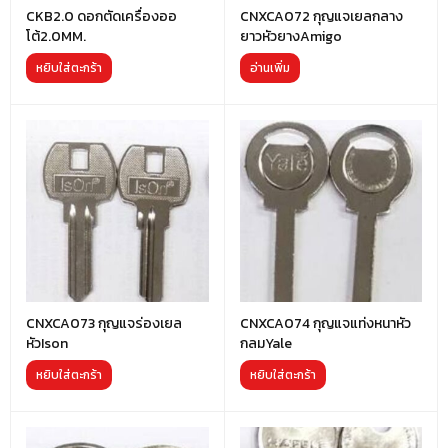
CKB2.0 ดอกตัดเครื่องออ
CNXCA072 กุญแจเยลกลาง
โต้2.0MM.
ยาวหัวยางAmigo
หยิบใส่ตะกร้า
อ่านเพิ่ม
CNXCA073 กุญแจร่องเยล
CNXCA074 กุญแจแท่งหนาหัว
หัวIson
กลมYale
หยิบใส่ตะกร้า
หยิบใส่ตะกร้า