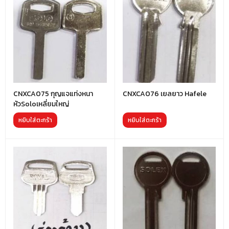
CNXCA075 กุญแจแท่งหนา
CNXCA076 เยลยาว Hafele
หัวSoloเหลี่ยมใหญ่
หยิบใส่ตะกร้า
หยิบใส่ตะกร้า