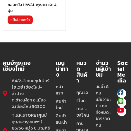
ซองหนัง HAVAL พุซสตาร์ท 4
ปุ่ม
หยิบใส่ตะกร้า
ศูนย์กุญแจ
เมนู
หมว
จำนว
Soc
เชียงใหม่
นำทา
ด
นผู้เข้า
ial
ง
สินค้
ชม
Me
า
dia
64/2-3 ถนนซุปเปอร์
หน้า
วันนี้ : 8
ไฮเวย์ เชียงใหม่-
กุญแจ
แรก
คน
ลำปาง
เมื่อวาน :
ต.ช้างเผือก อ.เมือง
รีโมท
สินค้า
113 คน
จ.เชียงใหม่ 50300
ใหม่
เคส -
ทั้งหมด :
T.S.K.STORE (ศูนย์
ซิลีโคน
สินค้า
189530
กุญแจกรุงเทพฯ)
แนะนำ
ก้าน
คน
86/56 หมู่ 5 ซ.บุญศิริ
กุญแจ
สินค้า