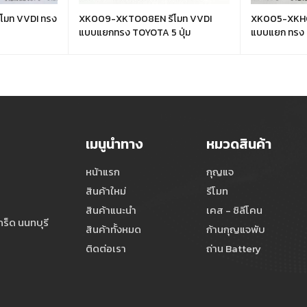
XK009-XKTO08EN รีโมท VVDI
XK005-XKHO04EN ร
แบบแยกทรง TOYOTA 5 ปุ่ม
เมนูนำทาง
หมวดสินค้า
หน้าแรก
กุญแจ
สินค้าใหม่
รีโมท
สินค้าแนะนำ
เคส - ซิลีโคน
ร็ด นนทบุรี
สินค้าทั้งหมด
ก้านกุญแจพับ
ติดต่อเรา
ถ่าน Battery