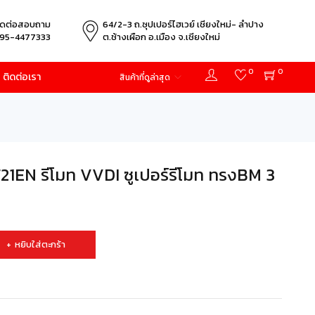
ิดต่อสอบถาม
64/2-3 ถ.ซุปเปอร์ไฮเวย์ เชียงใหม่- ลำปาง
95-4477333
ต.ช้างเผือก อ.เมือง จ.เชียงใหม่
0
0
ติดต่อเรา
สินค้าที่ดูล่าสุด
EN รีโมท VVDI ซูเปอร์รีโมท ทรงBM 3
หยิบใส่ตะกร้า