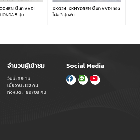
ีโมท VVDI
XK024-XKHY05EN รีโมท VVDI ทรง
XK02
แบบแยก ทรง HONDA 5 ปุ่ม
โค้ง 3 ปุ่มพับ
โฟล์ค
จำนวนผู้เข้าชม
Social Media
วันนี้ : 59 คน
เมื่อวาน : 122 คน
ทั้งหมด : 189703 คน