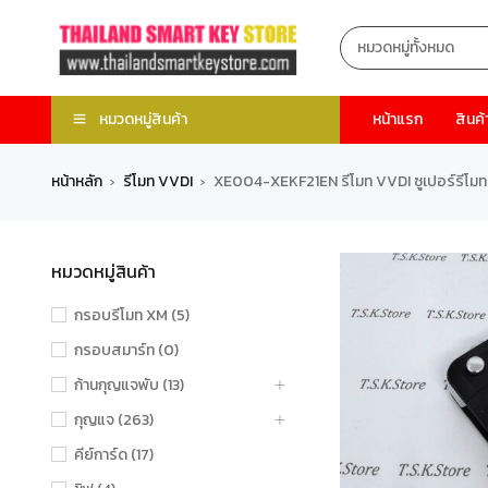
หมวดหมู่สินค้า
หน้าแรก
สินค้
หน้าหลัก
รีโมท VVDI
XE004-XEKF21EN รีโมท VVDI ซูเปอร์รีโมท 
›
›
หมวดหมู่สินค้า
กรอบรีโมท XM (5)
กรอบสมาร์ท (0)
ก้านกุญแจพับ (13)
กุญแจ (263)
คีย์การ์ด (17)