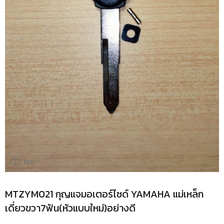
360
MTZYM021 กุญแจมอเตอร์ไซด์ YAMAHA แม่เหล็ก
เดี่ยวขวา7ฟัน(หัวแบบใหม่)อย่างดี