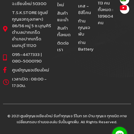
113 คน
จ.เชียงใหม่ 50300
ใหม่
เคส -
ทั้งหมด :
T.S.K.STORE (ศูนย์
ซิลีโคน
สินค้า
189604
กุญแจกรุงเทพฯ)
แนะนำ
ก้าน
คน
86/56 หมู่ 5 ซ.บุญศิริ
กุญแจ
สินค้า
ตำบลปากเกร็ด
พับ
ทั้งหมด
อำเภอปากเกร็ด
ถ่าน
ติดต่อ
นนทบุรี 11120
Battery
เรา
095-4477333 |
080-5000190
ศูนย์กุญแจเชียงใหม่
เวลาเปิด : 08:00 -
17:30น.
© 2021 ศูนย์กุญแจเชียงใหม่ รับทำกุญแจ รีโมท รถ บ้าน กุญแจ ทุกชนิด หาย
เปลี่ยนกรอบ ถ่านของเล่น รับปั้มลูกเพิ่ม. All Rights Reserved.