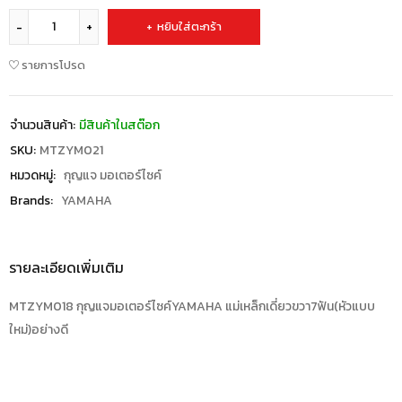
หยิบใส่ตะกร้า
รายการโปรด
จำนวนสินค้า:
มีสินค้าในสต๊อก
SKU:
MTZYM021
หมวดหมู่:
กุญแจ มอเตอร์ไซค์
Brands:
YAMAHA
รายละเอียดเพิ่มเติม
MTZYM018 กุญแจมอเตอร์ไซค์YAMAHA แม่เหล็กเดี่ยวขวา7ฟัน(หัวแบบ
ใหม่)อย่างดี