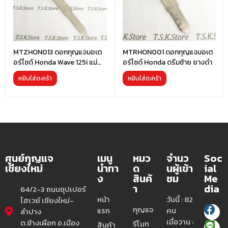
MTZHON013 ดอกกุญแจมอเต
MTRHON001 ดอกกุญแจมอเต
อร์ไซด์ Honda Wave 125i แม่
อร์ไซด์ Honda ดรีมซ้าย ยางดำ
เหล็กซ้ายยาว
หยิบใส่ตะกร้า
หยิบใส่ตะกร้า
ศูนย์กุญแจ
เมนู
หมว
จำนว
Soc
เชียงใหม่
นำทา
ด
นผู้เข้า
ial
ง
สินค้
ชม
Me
า
dia
64/2-3 ถนนซุปเปอร์
หน้า
วันนี้ : 82
ไฮเวย์ เชียงใหม่-
กุญแจ
แรก
คน
ลำปาง
เมื่อวาน :
ต.ช้างเผือก อ.เมือง
รีโมท
สินค้า