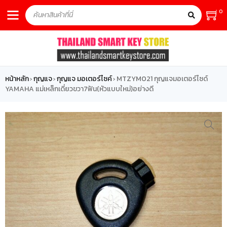
0
หน้าหลัก
กุญแจ
กุญแจ มอเตอร์ไซค์
MTZYM021 กุญแจมอเตอร์ไซด์
›
›
›
YAMAHA แม่เหล็กเดี่ยวขวา7ฟัน(หัวแบบใหม่)อย่างดี