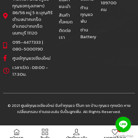
189700
กุญแจกรุงเทพฯ)
แนะนำ
ก้าน
คน
86/56 หมู่ 5 ซ.บุญศิริ
กุญแจ
สินค้า
ตำบลปากเกร็ด
พับ
ทั้งหมด
อำเภอปากเกร็ด
ถ่าน
ติดต่อ
นนทบุรี 11120
Battery
เรา
095-4477333 |
080-5000190
ศูนย์กุญแจเชียงใหม่
เวลาเปิด : 08:00 -
17:30น.
© 2021 ศูนย์กุญแจเชียงใหม่ รับทำกุญแจ รีโมท รถ บ้าน กุญแจ ทุกชนิด หาย
เปลี่ยนกรอบ ถ่านของเล่น รับปั้มลูกเพิ่ม. All Rights Reserved.
0
หน้าแรก
สินค้า
บัญชีของฉัน
รายการโปรด