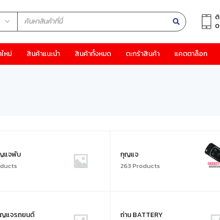
ต
0
าใหม่
สินค้าแนะนำ
สินค้าทั้งหมด
ตะกร้าสินค้า
แคตตาล็อก
ุญแจพับ
กุญแจ
oducts
263 Products
ุญแจรถยนต์
ถ่าน BATTERY